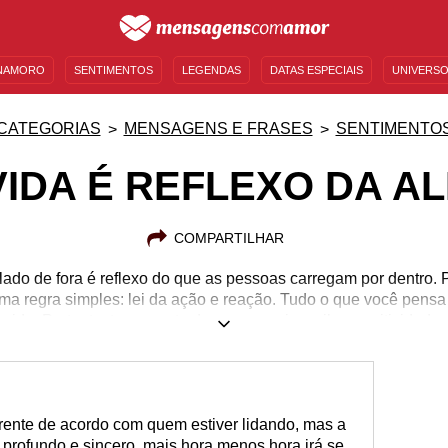
NAMORO
SENTIMENTOS
LEGENDAS
DATAS ESPECIAIS
UNIVERSO
MENSAGENS DE ANIVERSÁRIO
ENTRETENIMENTO
FAMOSOS
BÍBLIA
CATEGORIAS
MENSAGENS E FRASES
SENTIMENTO
VIDA É REFLEXO DA A
COMPARTILHAR
lado de fora é reflexo do que as pessoas carregam por dentro. Po
ma regra simples: lei da ação e reação. Tudo o que você pensa e
vida. Portanto, tome conta da sua energia e vibre positividade.
erente de acordo com quem estiver lidando, mas a
s profundo e sincero, mais hora menos hora irá se