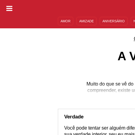
AMOR
AMIZADE
ANIVERSÁRIO
DESCULPAS
MENSAGENS E FRASES
A 
Muito do que se vê do 
compreender, existe u
Verdade
Você pode tentar ser alguém dif
sua verdade interior, seu eu mai