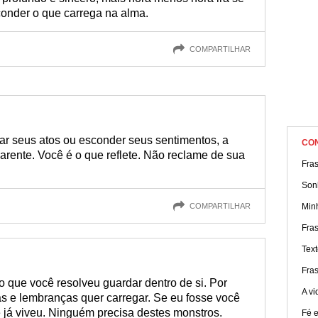
onder o que carrega na alma.
COMPARTILHAR
ar seus atos ou esconder seus sentimentos, a
CO
parente. Você é o que reflete. Não reclame de sua
Fra
Sonh
COMPARTILHAR
Min
Fras
Text
Fra
 que você resolveu guardar dentro de si. Por
A vi
s e lembranças quer carregar. Se eu fosse você
e já viveu. Ninguém precisa destes monstros.
Fé e