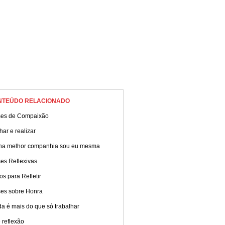
NTEÚDO RELACIONADO
ses de Compaixão
ar e realizar
ha melhor companhia sou eu mesma
es Reflexivas
os para Refletir
ses sobre Honra
da é mais do que só trabalhar
 reflexão