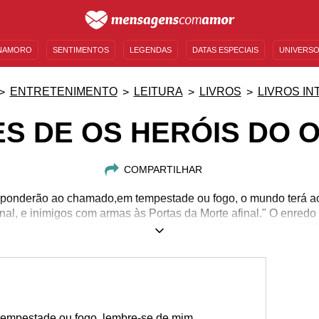
NAMORO
SENTIMENTOS
LEGENDAS
DATAS ESPECIAIS
UNIVERSO
MENSAGENS DE ANIVERSÁRIO
ENTRETENIMENTO
FAMOSOS
BÍBLIA
ENTRETENIMENTO
LEITURA
LIVROS
LIVROS IN
S DE OS HERÓIS DO 
COMPARTILHAR
sponderão ao chamado,em tempestade ou fogo, o mundo terá a
nal, e inimigos com armas às Portas da Morte afinal." O enred
a em torno da grande profecia. Conheça a série, leia e comparti
 tempestade ou fogo, lembre-se de mim.