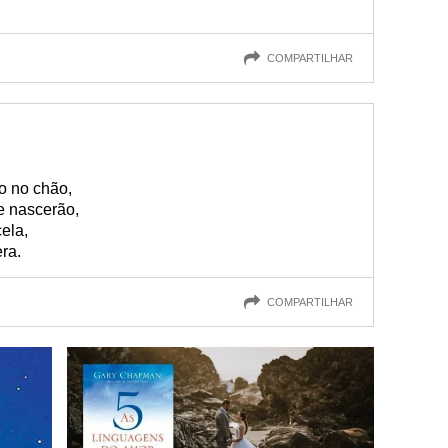
COMPARTILHAR
o no chão,
e nascerão,
ela,
era.
COMPARTILHAR