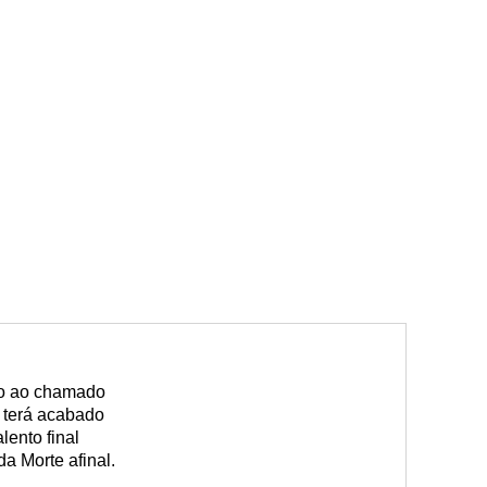
o ao chamado
 terá acabado
ento final
a Morte afinal.