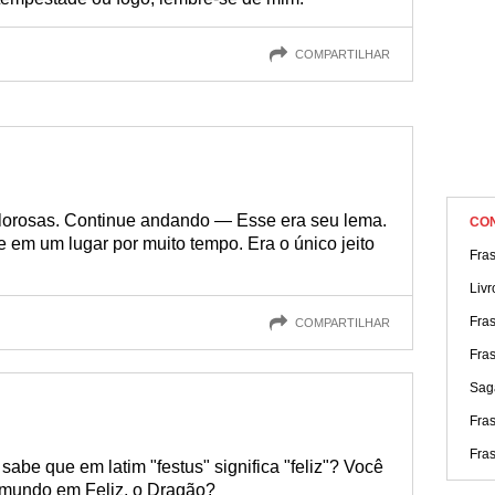
COMPARTILHAR
lorosas. Continue andando — Esse era seu lema.
CO
e em um lugar por muito tempo. Era o único jeito
Fras
Livr
Fra
COMPARTILHAR
Fra
Sag
Fra
Fra
be que em latim "festus" significa "feliz"? Você
 mundo em Feliz, o Dragão?