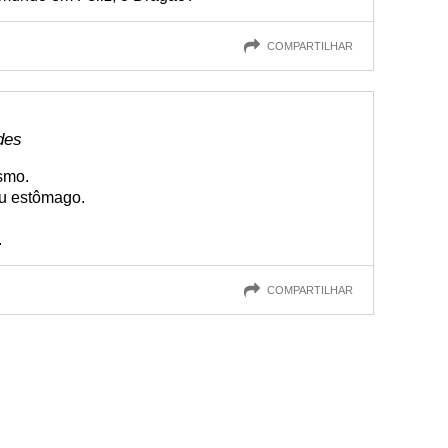
COMPARTILHAR
des
smo.
u estômago.
.
COMPARTILHAR