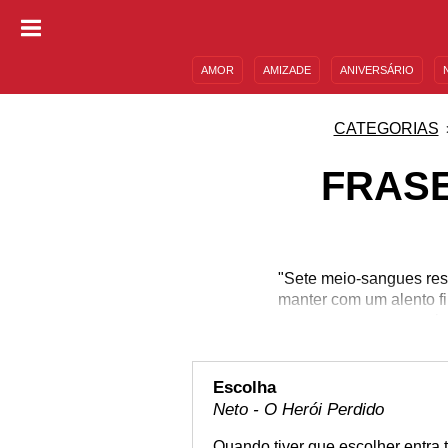
AMOR
AMIZADE
ANIVERSÁRIO
DESCULPAS
MENSAGENS E FRASES
CATEGORIAS
FRASE
"Sete meio-sangues re
manter com um alento fi
gir
Escolha
Neto - O Herói Perdido
Quando tiver que escolher entra