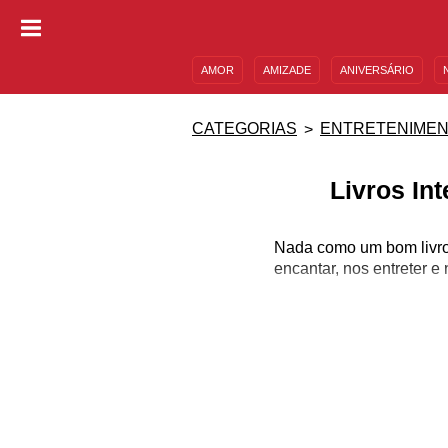
AMOR
AMIZADE
ANIVERSÁRIO
DESCULPAS
MENSAGENS E FRASES
CATEGORIAS
ENTRETENIME
Livros In
Nada como um bom livro p
encantar, nos entreter 
A leitura é uma poder
outras coisas consegue
tudo isso e muito mai
livros, e, portanto, pre
Nas páginas a seguir,