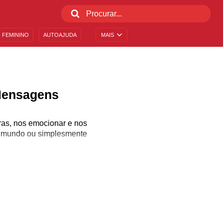
 FEMININO
AUTOAJUDA
MAIS
 Mensagens
uras, nos emocionar e nos
 o mundo ou simplesmente
imaginação como poucas
ade de compreensão. Por
. Adoramos falar sobre
e importantíssimo hábito.
s livros da literatura