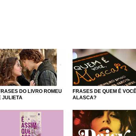
ais sobre best-sellers da ficção e não-ficção, poesia e prosa, fi
os da vida e obra de grandes autores e de suas palavras que g
os de livros emocionantes, apaixonantes, livros que nos ensin
ndo e nós mesmos. Literatura infantil, juvenil, para jovens adult
idades, tudo tem seu espaço aqui.
 livros clássicos que todos já leram (ou que pelo menos já ouv
tos - se você está em busca de algo novo para ler, ou quer rel
conquistaram, pode encontrar o que procura bem aqui.
rama, comédia ou de fatos reais que você gosta? Inspire-se co
de fora e temos páginas para todos os tipos de livros, para ag
 sobre os melhores livros internacionais te espera bem aqui. E
FRASES DO LIVRO ROMEU
FRASES DE QUEM É VOCÊ
Garantimos que você não irá se arrepender.
E JULIETA
ALASCA?