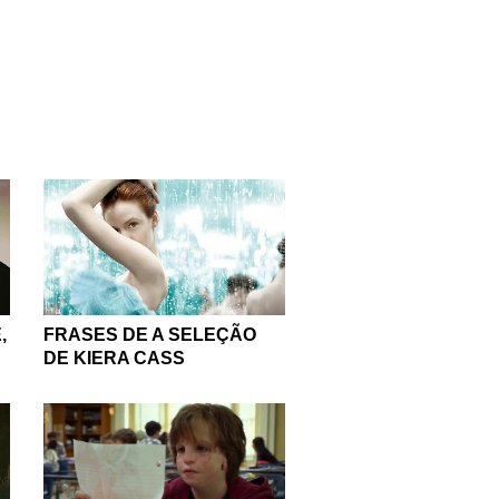
losofia e comédia, e se
anharam o mundo.
am e inspiram ou que nos
os ou leitores de todas as
iram falar), de grandes
er palavras que já te
m a nossa seleção: não
radar a todos os gostos.
mbarque nessa leitura!
,
FRASES DE A SELEÇÃO
DE KIERA CASS