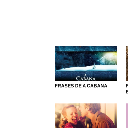
internacional. Saiba m
informe com fat
Entretenha-se com trech
fazem refletir sobre o mu
Da poesia medieval aos
sagas a pequenos con
É de ação, romance, d
deixamos nenhum gênero 
Conteúdo interessante
FRASES DE A CABANA