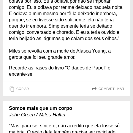
odiava por isso. Eu a odiava por não se importar
comigo. Eu a odiava por ter me deixado naquela noite.
E odiava a mim mesmo por tê-la deixado ir embora,
porque, se eu tivesse sido suficiente, ela não teria
querido ir embora. Simplesmente teria se deitado
comigo, conversado e chorado. E eu a teria ouvido e
teria beijado as lágrimas que caíam dos seus olhos.”
Miles se revolta com a morte de Alasca Young, a
garota que foi seu grande amor.
Recorde as frases do livro "Cidades de Papel" e
encante-se!
COPIAR
COMPARTILHAR
Somos mais que um corpo
John Green / Miles Halter
“Mas, para ser sincero, não acredito que ela fosse só
matéria. O resto dela também precisa ser reciclado.