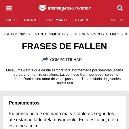
AMOR
AMIZADE
ANIVERSÁRIO
NAMORO
MAIS
SENTIMENTOS
LEGENDAS
DATAS ESPECIAIS
CATEGORIAS
ENTRETENIMENTO
LEITURA
LIVROS
LIVROS IN
UNIVERSO FEMININO
AUTOAJUDA
DESCULPAS
FRASES DE FALLEN
MENSAGENS E FRASES
MENSAGENS DE ANIVERSÁRIO
COMPARTILHAR
ENTRETENIMENTO
FAMOSOS
BÍBLIA
Luce, uma garota que desde sempre fora atormentada por sombras, acaba
indo parar em um reformatório. Lá, conhece Cam, por quem se sente
atraída e Daniel, seu amor de vidas passadas. Uma história de grandes
surpresas!
Pensamentos
Eu penso nela e em nada mais. Conto os segundos
até estar ao lado dela novamente. Eu a escolho, e ela
escolhe a mim.