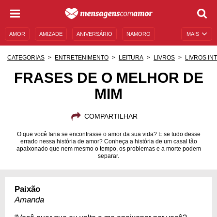
AMOR
AMIZADE
ANIVERSÁRIO
NAMORO
MAIS
SENTIMENTOS
LEGENDAS
DATAS ESPECIAIS
CATEGORIAS
ENTRETENIMENTO
LEITURA
LIVROS
LIVROS IN
UNIVERSO FEMININO
AUTOAJUDA
DESCULPAS
FRASES DE O MELHOR DE
MIM
MENSAGENS E FRASES
MENSAGENS DE ANIVERSÁRIO
ENTRETENIMENTO
FAMOSOS
BÍBLIA
COMPARTILHAR
O que você faria se encontrasse o amor da sua vida? E se tudo desse
errado nessa história de amor? Conheça a história de um casal tão
apaixonado que nem mesmo o tempo, os problemas e a morte podem
separar.
Paixão
Amanda