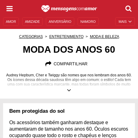
AMOR
AMIZADE
ANIVERSÁRIO
NAMORO
MAIS
SENTIMENTOS
LEGENDAS
DATAS ESPECIAIS
CATEGORIAS
ENTRETENIMENTO
MODA E BELEZA
UNIVERSO FEMININO
AUTOAJUDA
DESCULPAS
MODA DOS ANOS 60
MENSAGENS E FRASES
MENSAGENS DE ANIVERSÁRIO
COMPARTILHAR
ENTRETENIMENTO
FAMOSOS
BÍBLIA
Audrey Hepburn, Cher e Twiggy são nomes que nos lembram dos anos 60.
Os ícones dessa década saudosa têm algo em comum: o estilo! Cada tem
uma com sua característica marcante, mas todas foram símbolos de muito
bom gosto! Saiba quais eram as tendências e conceitos daquela época.
Bem protegidas do sol
Os acessórios também ganharam destaque e
aumentaram de tamanho nos anos 60. Óculos escuros
ocupando quase todo o rosto e chapéus e lenços