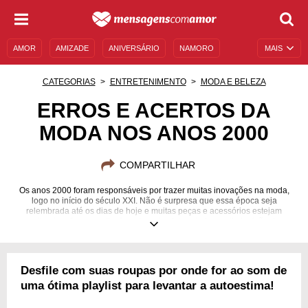
AMOR
AMIZADE
ANIVERSÁRIO
NAMORO
MAIS
SENTIMENTOS
LEGENDAS
DATAS ESPECIAIS
CATEGORIAS
ENTRETENIMENTO
MODA E BELEZA
UNIVERSO FEMININO
AUTOAJUDA
DESCULPAS
ERROS E ACERTOS DA
MODA NOS ANOS 2000
MENSAGENS E FRASES
MENSAGENS DE ANIVERSÁRIO
ENTRETENIMENTO
FAMOSOS
BÍBLIA
COMPARTILHAR
Os anos 2000 foram responsáveis por trazer muitas inovações na moda,
logo no início do século XXI. Não é surpresa que essa época seja
relembrada até os dias de hoje e muitas peças e acessórios estejam
voltando a ficar em alta. As calças de cintura baixa, a diminuição do
comprimento em saias e shorts, os brincos e colares excêntricos que
marcaram toda uma geração... É impossível não se recordar dessa
década. Mas será que só de acertos se fez a moda desse tempo? Confira
nossa lista de erros e acertos da moda dos anos 2000 e embarque de
Desfile com suas roupas por onde for ao som de
volta para essa época tão marcante, que ditou o estilo de toda uma
geração.
uma ótima playlist para levantar a autoestima!