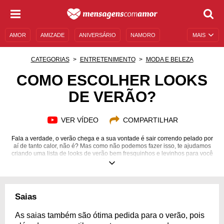
AMOR
AMIZADE
ANIVERSÁRIO
NAMORO
MAIS
SENTIMENTOS
LEGENDAS
DATAS ESPECIAIS
CATEGORIAS
ENTRETENIMENTO
MODA E BELEZA
UNIVERSO FEMININO
AUTOAJUDA
DESCULPAS
COMO ESCOLHER LOOKS
DE VERÃO?
MENSAGENS E FRASES
MENSAGENS DE ANIVERSÁRIO
ENTRETENIMENTO
FAMOSOS
BÍBLIA
VER VÍDEO
COMPARTILHAR
Fala a verdade, o verão chega e a sua vontade é sair correndo pelado por
aí de tanto calor, não é? Mas como não podemos fazer isso, te ajudamos
criando uma lista de looks de verão bem fresquinhos e levinhos para você
se sentir super bem nesta estação do ano. Aproveite as dicas e faça as
combinações!
Saias
As saias também são ótima pedida para o verão, pois