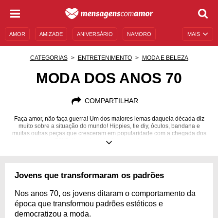
AMOR
AMIZADE
ANIVERSÁRIO
NAMORO
MAIS
SENTIMENTOS
LEGENDAS
DATAS ESPECIAIS
CATEGORIAS
ENTRETENIMENTO
MODA E BELEZA
UNIVERSO FEMININO
AUTOAJUDA
DESCULPAS
MODA DOS ANOS 70
MENSAGENS E FRASES
MENSAGENS DE ANIVERSÁRIO
COMPARTILHAR
ENTRETENIMENTO
FAMOSOS
BÍBLIA
Faça amor, não faça guerra! Um dos maiores lemas daquela década diz
muito sobre a situação do mundo! Hippies, tie diy, óculos, bandana e
muitas outras peças que cresceram em popularidade com a chegada dos
anos 70! Saiba mais curiosidades sobre esse estilo!
Jovens que transformaram os padrões
Nos anos 70, os jovens ditaram o comportamento da
época que transformou padrões estéticos e
democratizou a moda.