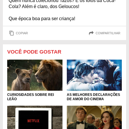
Quem nunca colecionou Tazos? E os Ioiôs da Coca-
Cola? Além é claro, dos Geloucos!
Que época boa para ser criança!
COPIAR
COMPARTILHAR
VOCÊ PODE GOSTAR
CURIOSIDADES SOBRE REI
AS MELHORES DECLARAÇÕES
LEÃO
DE AMOR DO CINEMA