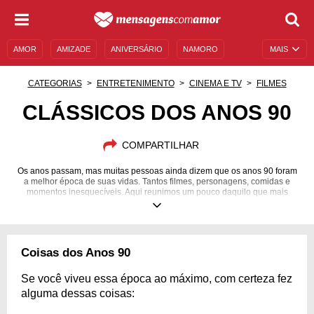
AMOR
AMIZADE
ANIVERSÁRIO
NAMORO
MAIS
SENTIMENTOS
LEGENDAS
DATAS ESPECIAIS
CATEGORIAS
ENTRETENIMENTO
CINEMA E TV
FILMES
UNIVERSO FEMININO
AUTOAJUDA
DESCULPAS
CLÁSSICOS DOS ANOS 90
MENSAGENS E FRASES
MENSAGENS DE ANIVERSÁRIO
COMPARTILHAR
ENTRETENIMENTO
FAMOSOS
BÍBLIA
Os anos passam, mas muitas pessoas ainda dizem que os anos 90 foram
a melhor época de suas vidas. Tantos filmes, personagens, comidas e
momentos inesquecíveis. Aqui reunimos um pouco daquilo que mais
marcou essa década. Confira!
Coisas dos Anos 90
Se você viveu essa época ao máximo, com certeza fez
alguma dessas coisas: