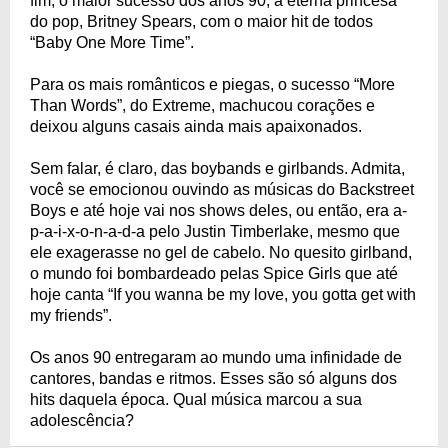
fim, o maior sucesso dos anos 90, a eterna princesa
do pop, Britney Spears, com o maior hit de todos
“Baby One More Time”.
Para os mais românticos e piegas, o sucesso “More
Than Words”, do Extreme, machucou corações e
deixou alguns casais ainda mais apaixonados.
Sem falar, é claro, das boybands e girlbands. Admita,
você se emocionou ouvindo as músicas do Backstreet
Boys e até hoje vai nos shows deles, ou então, era a-
p-a-i-x-o-n-a-d-a pelo Justin Timberlake, mesmo que
ele exagerasse no gel de cabelo. No quesito girlband,
o mundo foi bombardeado pelas Spice Girls que até
hoje canta “If you wanna be my love, you gotta get with
my friends”.
Os anos 90 entregaram ao mundo uma infinidade de
cantores, bandas e ritmos. Esses são só alguns dos
hits daquela época. Qual música marcou a sua
adolescência?