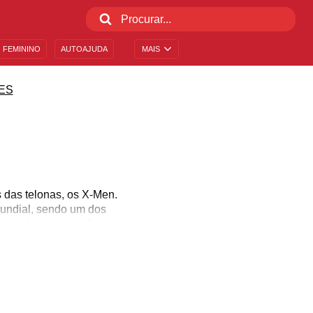
 FEMININO
AUTOAJUDA
MAIS
ES
 das telonas, os X-Men.
mundial, sendo um dos
, boas frases que vão do
 tem a dizer? Veja uma
X-Men! Prepare-se para