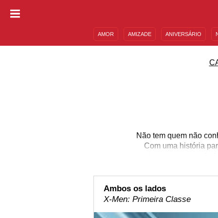
AMOR
AMIZADE
ANIVERSÁRIO
DESCULPAS
MENSAGENS E FRASES
C
Não tem quem não conhe
Com uma história par
maiores sucessos da Mar
drama ao humor. Quer 
porção das melhores f
Ambos os lados
X-Men: Primeira Classe