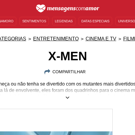
NAMORO
SENTIMENTOS
LEGENDAS
DATAS ESPECIAIS
UNIVERSO
MENSAGENS DE ANIVERSÁRIO
ENTRETENIMENTO
FAMOSOS
BÍBLIA
ATEGORIAS
ENTRETENIMENTO
CINEMA E TV
FILM
X-MEN
COMPARTILHAR
ça ou não tenha se divertido com os mutantes mais divertidos
a lá de envolvente, eles foram dos quadrinhos para o cinema 
vel. A franquia de filmes traz uma sequência incrível e, claro
saber quais são elas e o que os nossos personagens favoritos
rases retiradas diretamente das aventuras dos incomparáveis 
palavras de super-poder!