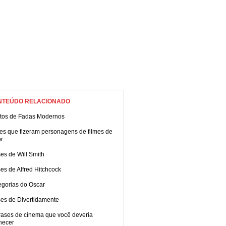
NTEÚDO RELACIONADO
tos de Fadas Modernos
es que fizeram personagens de filmes de
or
es de Will Smith
es de Alfred Hitchcock
egorias do Oscar
ses de Divertidamente
rases de cinema que você deveria
hecer