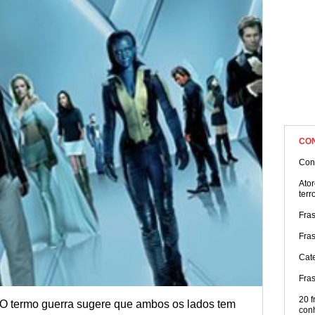
CO
Con
Ator
terr
Fras
Fras
Cat
Fra
20 f
 O termo guerra sugere que ambos os lados tem
con