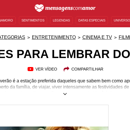
NAMORO
SENTIMENTOS
LEGENDAS
DATAS ESPECIAIS
UNIVERSO
MENSAGENS DE ANIVERSÁRIO
ENTRETENIMENTO
FAMOSOS
BÍBLIA
ATEGORIAS
ENTRETENIMENTO
CINEMA E TV
FILM
MES PARA LEMBRAR D
VER VÍDEO
COMPARTILHAR
. O verão é a estação preferida daqueles que sabem bem como ap
perto da família, de viajar, viver intensamente as festividades d
embora tudo aquilo que não acrescenta mais. Você é desses q
ão sabem mais o que fazer para amenizar tamanha ansiedade? É 
emos que a estação nos guarda tanta diversão, mas existem 
r firme. Fique calmo, porque os dias de praia já estão chegan
que tal relaxar e curtir 15 filmes para lembrar do verão?