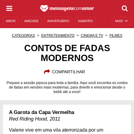
AMOR
AMIZADE
ANIVERSÁRIO
NAMORO
MAIS
SENTIMENTOS
LEGENDAS
DATAS ESPECIAIS
CATEGORIAS
ENTRETENIMENTO
CINEMA E TV
FILMES
UNIVERSO FEMININO
AUTOAJUDA
DESCULPAS
CONTOS DE FADAS
MODERNOS
MENSAGENS E FRASES
MENSAGENS DE ANIVERSÁRIO
ENTRETENIMENTO
FAMOSOS
BÍBLIA
COMPARTILHAR
Prepare a sessão pipoca para toda a família. Aqui você encontra os contos
de fadas em versões mais modernas, para divertir e emocionar desde o
bebê até a vovó!
A Garota da Capa Vermelha
Red Riding Hood, 2011
Valerie vive em uma vila aterrorizada por um