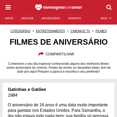
AMOR
AMIZADE
ANIVERSÁRIO
NAMORO
MAIS
SENTIMENTOS
LEGENDAS
DATAS ESPECIAIS
CATEGORIAS
ENTRETENIMENTO
CINEMA E TV
FILMES
UNIVERSO FEMININO
AUTOAJUDA
DESCULPAS
FILMES DE ANIVERSÁRIO
MENSAGENS E FRASES
MENSAGENS DE ANIVERSÁRIO
COMPARTILHAR
ENTRETENIMENTO
FAMOSOS
BÍBLIA
Comemore o seu dia especial conhecendo alguns dos melhores filmes
sobre aniversário do cinema. Festas de sonho ou desastres totais, tem de
tudo por aqui! Prepare a pipoca e escolha o seu preferido!
Gatinhas e Gatões
1984
O aniversário de 16 anos é uma data muito importante
para garotas nos Estados Unidos. Para Samantha, o
dia não estava indo nada bem: sua família só pensava