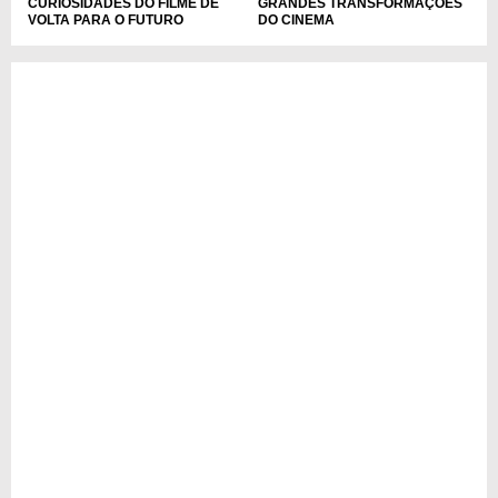
CURIOSIDADES DO FILME DE
GRANDES TRANSFORMAÇÕES
VOLTA PARA O FUTURO
DO CINEMA