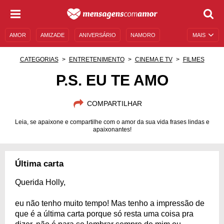
AMOR
AMIZADE
ANIVERSÁRIO
NAMORO
MAIS
SENTIMENTOS
LEGENDAS
DATAS ESPECIAIS
CATEGORIAS
ENTRETENIMENTO
CINEMA E TV
FILMES
UNIVERSO FEMININO
AUTOAJUDA
DESCULPAS
P.S. EU TE AMO
MENSAGENS E FRASES
MENSAGENS DE ANIVERSÁRIO
COMPARTILHAR
ENTRETENIMENTO
FAMOSOS
BÍBLIA
Leia, se apaixone e compartilhe com o amor da sua vida frases lindas e
apaixonantes!
Última carta
Querida Holly,
eu não tenho muito tempo! Mas tenho a impressão de
que é a última carta porque só resta uma coisa pra