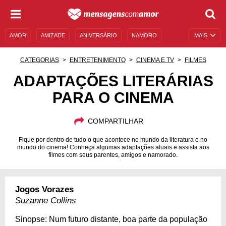
AMOR
AMIZADE
ANIVERSÁRIO
NAMORO
MAIS
SENTIMENTOS
LEGENDAS
DATAS ESPECIAIS
CATEGORIAS
ENTRETENIMENTO
CINEMA E TV
FILMES
UNIVERSO FEMININO
AUTOAJUDA
DESCULPAS
ADAPTAÇÕES LITERÁRIAS
PARA O CINEMA
MENSAGENS E FRASES
MENSAGENS DE ANIVERSÁRIO
ENTRETENIMENTO
FAMOSOS
BÍBLIA
COMPARTILHAR
Fique por dentro de tudo o que acontece no mundo da literatura e no
mundo do cinema! Conheça algumas adaptações atuais e assista aos
filmes com seus parentes, amigos e namorado.
Jogos Vorazes
Suzanne Collins
Sinopse: Num futuro distante, boa parte da população