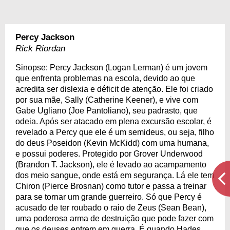
Percy Jackson
Rick Riordan
Sinopse: Percy Jackson (Logan Lerman) é um jovem
que enfrenta problemas na escola, devido ao que
acredita ser dislexia e déficit de atenção. Ele foi criado
por sua mãe, Sally (Catherine Keener), e vive com
Gabe Ugliano (Joe Pantoliano), seu padrasto, que
odeia. Após ser atacado em plena excursão escolar, é
revelado a Percy que ele é um semideus, ou seja, filho
do deus Poseidon (Kevin McKidd) com uma humana,
e possui poderes. Protegido por Grover Underwood
(Brandon T. Jackson), ele é levado ao acampamento
dos meio sangue, onde está em segurança. Lá ele tem
Chiron (Pierce Brosnan) como tutor e passa a treinar
para se tornar um grande guerreiro. Só que Percy é
acusado de ter roubado o raio de Zeus (Sean Bean),
uma poderosa arma de destruição que pode fazer com
que os deuses entrem em guerra. É quando Hades