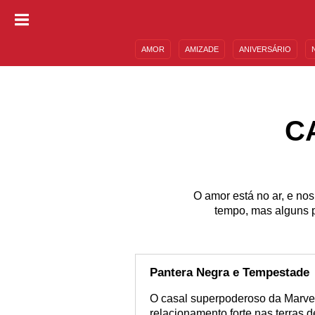
AMOR
AMIZADE
ANIVERSÁRIO
DESCULPAS
MENSAGENS E FRASES
C
O amor está no ar, e no
tempo, mas alguns 
Pantera Negra e Tempestade
O casal superpoderoso da Marve
relacionamento forte nas terras