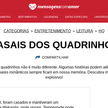
NAMORO
SENTIMENTOS
LEGENDAS
DATAS ESPECIAIS
UNIVERSO
MENSAGENS DE ANIVERSÁRIO
ENTRETENIMENTO
FAMOSOS
BÍBLIA
CATEGORIAS
ENTRETENIMENTO
LEITURA
HQ
ASAIS DOS QUADRINH
COMPARTILHAR
s quadrinhos não é muito diferente. Algumas histórias podem at
pares românticos sempre ficam em nossa memória. Descubra m
explosivo!
l, foram casados e mantiveram um
 de Wakanda, onde viviam. Tempestade pode