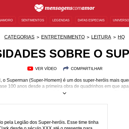
NAMORO
SENTIMENTOS
LEGENDAS
DATAS ESPECIAIS
UNIVERSO
MENSAGENS DE ANIVERSÁRIO
ENTRETENIMENTO
FAMOSOS
BÍBLIA
CATEGORIAS
ENTRETENIMENTO
LEITURA
HQ
SIDADES SOBRE O SU
VER VÍDEO
COMPARTILHAR
l, o Superman (Super-Homem) é um dos super-heróis mais queri
ase 100 anos desde a primeira obra de quadrinhos em que apa
 o homem de aço que se disfarça como o mero humano Clark 
seu carisma e até mesmo com suas fraquezas. Você sabia que e
hos? E que não é desde sempre que ele é capaz de voar? Pois 
 desse ícone. Venha saber tudo e se torne ainda mais fã com a
sobre o Superman!
ado pela Legião dos Super-heróis. Esse time tinha
Clark desde o século XXX até o presente para