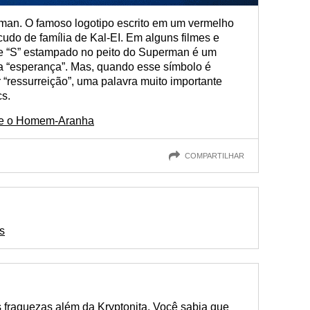
erman. O famoso logotipo escrito em um vermelho
udo de família de Kal-EI. Em alguns filmes e
se “S” estampado no peito do Superman é um
ca “esperança”. Mas, quando esse símbolo é
r “ressurreição”, uma palavra muito importante
s.
bre o Homem-Aranha
COMPARTILHAR
s
s fraquezas além da Kryptonita. Você sabia que