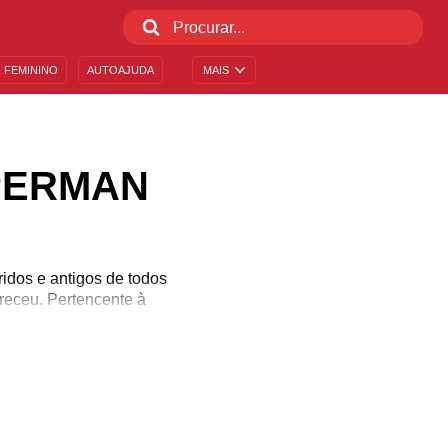
 FEMININO
AUTOAJUDA
MAIS
PERMAN
dos e antigos de todos
receu. Pertencente à
Kent conquistou o mundo
le já marcou história em
então aproveite para se
s melhores curiosidades