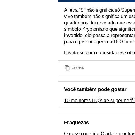
A letra “S” não significa só Sup
vivo também não significa um esc
quadrinhos, foi revelado que es
símbolo Kryptoniano que signifi
invertido, ele passa a representa
para o personagem da DC Comic
Divirta-se com curiosidades so
COPIAR
Você também pode gostar
10 melhores HQ's de super-herói
Fraquezas
O nosso querido Clark tem outra