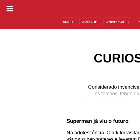
AMOR
AMIZADE
ANIVERSÁRIO
DESCULPAS
MENSAGENS E FRASES
CURIO
Considerado invencíve
os tempos, tendo qu
franquia da DC Comics,
todo com seus poderes, 
mais de 15 mil quadrin
aprofundar na história
Superman já viu o futuro
Na adolescência, Clark foi visit
vários super-poderes e levaram 