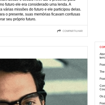
o futuro ele era considerado uma lenda. A
várias missões do futuro e ele participou delas.
ara o presente, suas memórias ficavam confusas
rar seu próprio futuro.
COMPARTILHAR
CO
Ator
terr
Fra
The 
Fra
Con
Cou
Os p
Fra