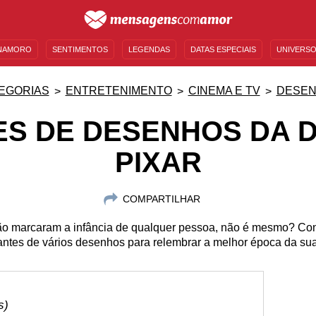
NAMORO
SENTIMENTOS
LEGENDAS
DATAS ESPECIAIS
UNIVERSO
MENSAGENS DE ANIVERSÁRIO
ENTRETENIMENTO
FAMOSOS
BÍBLIA
EGORIAS
ENTRETENIMENTO
CINEMA E TV
DESE
ES DE DESENHOS DA D
PIXAR
COMPARTILHAR
o marcaram a infância de qualquer pessoa, não é mesmo? Conf
ntes de vários desenhos para relembrar a melhor época da sua
s)