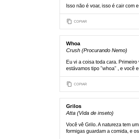
Isso não é voar, isso é cair com es
COPIAR
Whoa
Crush (Procurando Nemo)
Eu vi a coisa toda cara. Primeir
estávamos tipo "whoa" , e você e
COPIAR
Grilos
Atta (Vida de inseto)
Você vê Grilo. A natureza tem u
formigas guardam a comida, e os