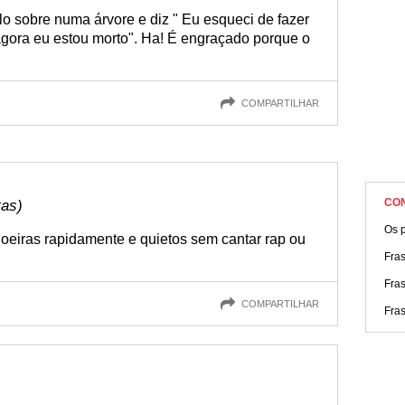
o sobre numa árvore e diz " Eu esqueci de fazer
agora eu estou morto". Ha! É engraçado porque o
COMPARTILHAR
CO
ras)
Os p
hoeiras rapidamente e quietos sem cantar rap ou
Fra
Fra
COMPARTILHAR
Fra