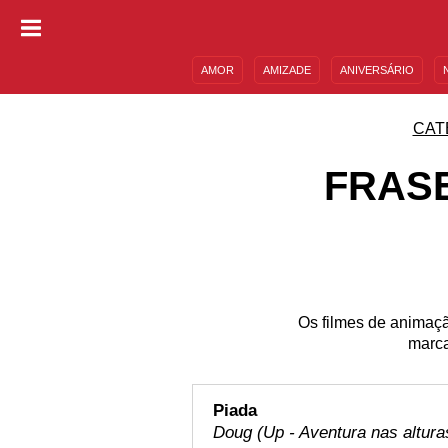
AMOR
AMIZADE
ANIVERSÁRIO
DESCULPAS
MENSAGENS E FRASES
CAT
FRAS
Os filmes de animaçã
marca
Piada
Doug (Up - Aventura nas altura