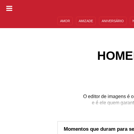
AMOR
AMIZADE
ANIVERSÁRIO
DESCULPAS
MENSAGENS E FRASES
HOME
O editor de imagens é o
e é ele quem garant
coerentes com o objeti
necessário para entreg
artística na hora de r
imagens, não deixe d
Momentos que duram para s