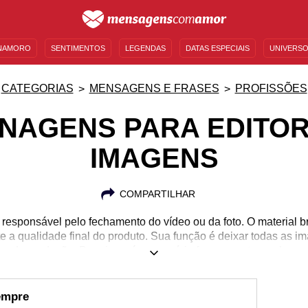
NAMORO
SENTIMENTOS
LEGENDAS
DATAS ESPECIAIS
UNIVERSO
MENSAGENS DE ANIVERSÁRIO
ENTRETENIMENTO
FAMOSOS
BÍBLIA
CATEGORIAS
MENSAGENS E FRASES
PROFISSÕES
NAGENS PARA EDITOR
IMAGENS
COMPARTILHAR
 responsável pelo fechamento do vídeo ou da foto. O material 
e a qualidade final do produto. Sua função é deixar todas as 
vo da produção. Para isso, é necessário fazer recortes, colagens
ar algo profissional. Além de uma especialização técnica, o ed
ealizar seu trabalho, pois esse será o seu diferencial. Se você 
e expressar seu carinho e admiração por todo o seu trabalho. 
empre