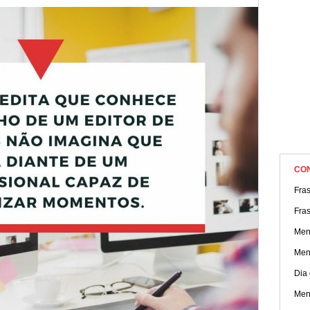
homenagens a esses profissionais do audiovisual!
CO
Fra
Fra
Men
Men
Dia
Men