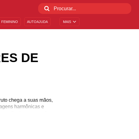
 FEMININO
AUTOAJUDA
MAIS
ES DE
bruto chega a suas mãos,
imagens harmônicas e
, melhorias e o que for
itor deve ter uma visão
conhece algum editor de
Inspire-se com lindas