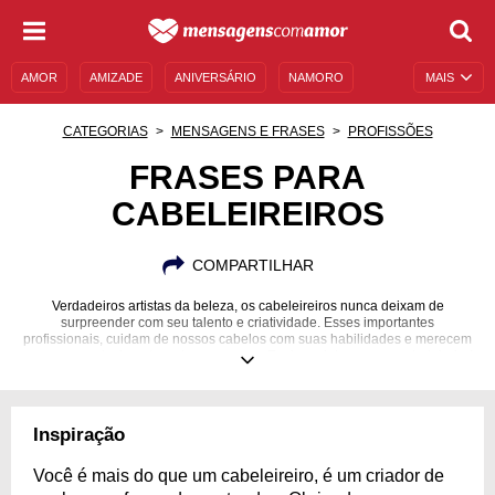
AMOR
AMIZADE
ANIVERSÁRIO
NAMORO
MAIS
SENTIMENTOS
LEGENDAS
DATAS ESPECIAIS
CATEGORIAS
MENSAGENS E FRASES
PROFISSÕES
UNIVERSO FEMININO
AUTOAJUDA
DESCULPAS
FRASES PARA
CABELEIREIROS
MENSAGENS E FRASES
MENSAGENS DE ANIVERSÁRIO
ENTRETENIMENTO
FAMOSOS
BÍBLIA
COMPARTILHAR
Verdadeiros artistas da beleza, os cabeleireiros nunca deixam de
surpreender com seu talento e criatividade. Esses importantes
profissionais, cuidam de nossos cabelos com suas habilidades e merecem
nossos agradecimentos e homenagens. Envie carinho ao seu cabeleireiro!
Inspiração
Você é mais do que um cabeleireiro, é um criador de