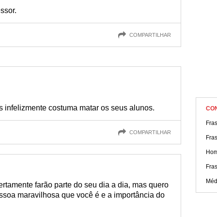
ssor.
COMPARTILHAR
 infelizmente costuma matar os seus alunos.
CO
Fra
COMPARTILHAR
Fra
Hom
Fra
Médi
rtamente farão parte do seu dia a dia, mas quero
essoa maravilhosa que você é e a importância do