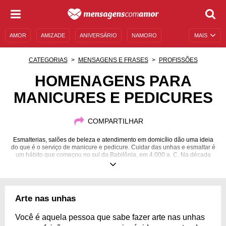
AMOR
AMIZADE
ANIVERSÁRIO
NAMORO
MAIS
SENTIMENTOS
LEGENDAS
DATAS ESPECIAIS
CATEGORIAS
MENSAGENS E FRASES
PROFISSÕES
UNIVERSO FEMININO
AUTOAJUDA
DESCULPAS
HOMENAGENS PARA
MANICURES E PEDICURES
MENSAGENS E FRASES
MENSAGENS DE ANIVERSÁRIO
ENTRETENIMENTO
FAMOSOS
BÍBLIA
COMPARTILHAR
Esmalterias, salões de beleza e atendimento em domicílio dão uma ideia
do que é o serviço de manicure e pedicure. Cuidar das unhas e esmaltar é
um hábito que começou no sul da Babilônia, em 4.000 a. C. Na década
1920, popularizou-se nos salões do Brasil. Formatos e estilos diversos se
unem às variadas cores e finalizações que profissionais da área oferecem
aos clientes para tratar e embelezar as unhas. Os profissionais trabalham
em jornadas longas em posição nem sempre confortável e lidam com
público variado, o que exige jogo de cintura. Se você conhece algum,
Arte nas unhas
dedique estas sensíveis homenagens para manicures e pedicures que
elaboramos, como forma de oferecer reconhecimento e carinho.
Você é aquela pessoa que sabe fazer arte nas unhas