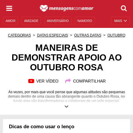
AMOR
AMIZADE
ANIVERSÁRIO
NAMORO
MAIS
SENTIMENTOS
LEGENDAS
DATAS ESPECIAIS
CATEGORIAS
DATAS ESPECIAIS
OUTRAS DATAS
OUTUBRO
UNIVERSO FEMININO
AUTOAJUDA
DESCULPAS
MANEIRAS DE
DEMONSTRAR APOIO AO
MENSAGENS E FRASES
MENSAGENS DE ANIVERSÁRIO
OUTUBRO ROSA
ENTRETENIMENTO
FAMOSOS
BÍBLIA
VER VÍDEO
COMPARTILHAR
Às vezes, por mais que você pense que algumas atitudes são pequenas
demais dentro de uma causa tão abrangente quanto o Outubro Rosa, no
fundo elas são transformadoras e colaboram de um jeito especial.
Demonstre interesse, tenha atitude e aja. Toda forma de apoio é
importante!
Dicas de como usar o lenço