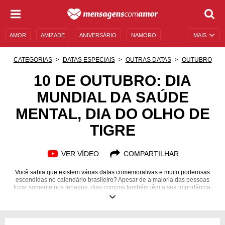
AMOR
AMIZADE
ANIVERSÁRIO
NAMORO
MAIS
SENTIMENTOS
LEGENDAS
DATAS ESPECIAIS
CATEGORIAS
DATAS ESPECIAIS
OUTRAS DATAS
OUTUBRO
UNIVERSO FEMININO
AUTOAJUDA
DESCULPAS
10 DE OUTUBRO: DIA
MUNDIAL DA SAÚDE
MENSAGENS E FRASES
MENSAGENS DE ANIVERSÁRIO
MENTAL, DIA DO OLHO DE
ENTRETENIMENTO
FAMOSOS
BÍBLIA
TIGRE
VER VÍDEO
COMPARTILHAR
Você sabia que existem várias datas comemorativas e muito poderosas
escondidas no calendário brasileiro? Apesar de a maioria das pessoas
focar somente nos feriados, dias comuns também têm a sua importância,
como 10 de outubro! Nessa data, são celebrados coisas importantes. O
Dia Nacional de Luta Contra a Violência à Mulher no Brasil, por exemplo,
ocorre nesse período; e não é a única! Além disso, divindades poderosas
regem esse dia, como o anjo Harahel. E não para por aí: pedras, signos,