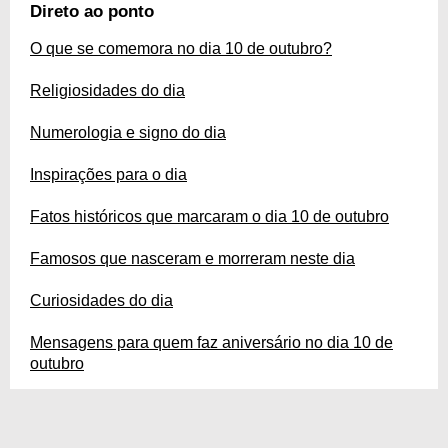
curiosidades, orixás, santos, orações, versículos, salmos, numerologia,
Direto ao ponto
acontecimentos importantes… 10 de outubro apresenta muitos elementos
próprios e interessantes. Conheça todos eles agora mesmo!
O que se comemora no dia 10 de outubro?
Religiosidades do dia
Numerologia e signo do dia
Inspirações para o dia
Fatos históricos que marcaram o dia 10 de outubro
Famosos que nasceram e morreram neste dia
Curiosidades do dia
Mensagens para quem faz aniversário no dia 10 de
outubro