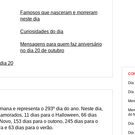
celebrações e vibrações agora mesmo!
Famosos que nasceram e morreram
neste dia
Curiosidades do dia
Mensagens para quem faz aniversário
no dia 20 de outubro
dia 20
CO
Dia 
Dia 
Men
emana e representa o 293º dia do ano. Neste dia,
Men
Namorados, 11 dias para o Halloween, 66 dias
do 
-Novo, 153 dias para o outono, 245 dias para o
Dia 
a e 63 dias para o verão.
Dia 