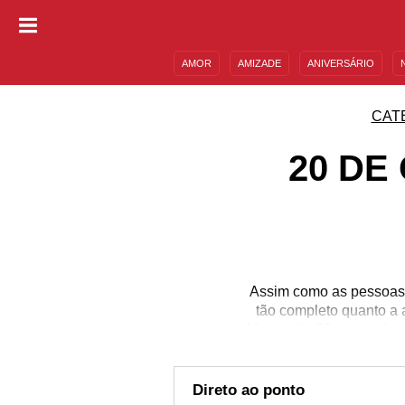
AMOR
AMIZADE
ANIVERSÁRIO
DESCULPAS
MENSAGENS E FRASES
CAT
20 DE
Assim como as pessoas, 
tão completo quanto a
Veja o dia 20 de outubro
especiais: o Dia do Ar
número especial (três!)
Quer saber mais? A
Direto ao ponto