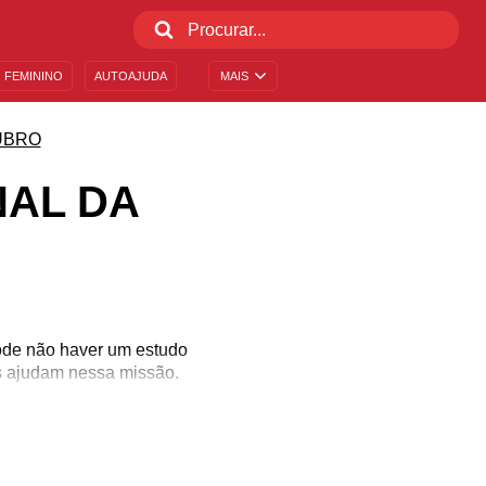
 FEMININO
AUTOAJUDA
MAIS
UBRO
NAL DA
Pode não haver um estudo
s ajudam nessa missão.
 deixa de celebrar coisas
íficas, é regido por um
ras curiosidades a mais.
r de cabeça em suas