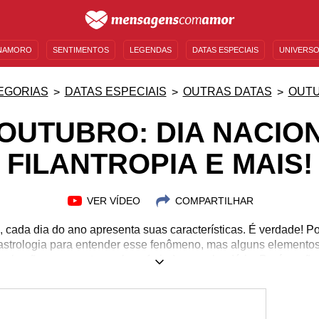
NAMORO
SENTIMENTOS
LEGENDAS
DATAS ESPECIAIS
UNIVERSO
MENSAGENS DE ANIVERSÁRIO
ENTRETENIMENTO
FAMOSOS
BÍBLIA
EGORIAS
DATAS ESPECIAIS
OUTRAS DATAS
OUT
 OUTUBRO: DIA NACIO
FILANTROPIA E MAIS!
VER VÍDEO
COMPARTILHAR
cada dia do ano apresenta suas características. É verdade! 
 astrologia para entender esse fenômeno, mas alguns elemento
: ele não representa nenhum feriado no calendário. Porém, não
quivista é só um exemplo. Além disso, celebra divindades espec
 que traz elementos próprios para sua energia e, claro, tem out
proveite para conferir um guia completo sobre essa data e cai