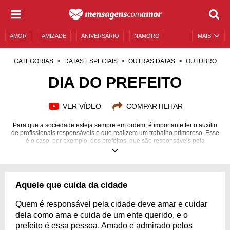
AMOR
AMIZADE
ANIVERSÁRIO
NAMORO
MAIS
SENTIMENTOS
LEGENDAS
DATAS ESPECIAIS
CATEGORIAS
DATAS ESPECIAIS
OUTRAS DATAS
OUTUBRO
UNIVERSO FEMININO
AUTOAJUDA
DESCULPAS
DIA DO PREFEITO
MENSAGENS E FRASES
MENSAGENS DE ANIVERSÁRIO
VER VÍDEO
COMPARTILHAR
ENTRETENIMENTO
FAMOSOS
BÍBLIA
Para que a sociedade esteja sempre em ordem, é importante ter o auxílio
de profissionais responsáveis e que realizem um trabalho primoroso. Esse
é o caso, por exemplo, dos prefeitos, que são responsáveis pela
administração de um município. Pode parecer algo fácil, mas, na verdade,
ser um prefeito é algo bastante complicado. Isso porque esse profissional
deve, também, garantir o crescimento e desenvolvimento de uma cidade,
algo que pode ser bastante difícil de ser realizado caso o indivíduo não
saiba executar o trabalho. Sendo assim, o Dia do Prefeito foi criado. Esta
Aquele que cuida da cidade
data tem como principal objetivo reconhecer todo o serviço prestado por
esse profissional. Comemore esta data especial!
Quem é responsável pela cidade deve amar e cuidar
dela como ama e cuida de um ente querido, e o
prefeito é essa pessoa. Amado e admirado pelos