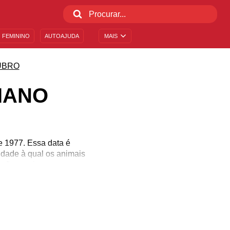
 FEMININO
AUTOAJUDA
MAIS
UBRO
IANO
e 1977. Essa data é
ldade à qual os animais
 não precisamos nos
uir, você vai encontrar
ilo de vida e para se
gens para celebrar essa