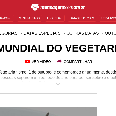
NAMORO
SENTIMENTOS
LEGENDAS
DATAS ESPECIAIS
UNIVERSO
MENSAGENS DE ANIVERSÁRIO
ENTRETENIMENTO
FAMOSOS
BÍBLIA
EGORIAS
DATAS ESPECIAIS
OUTRAS DATAS
OUT
 MUNDIAL DO VEGETAR
VER VÍDEO
COMPARTILHAR
egetarianismo, 1 de outubro, é comemorado anualmente, desd
 pessoas separem um período do ano para pensar sobre a crue
es e depois do abate. Existem movimentos que comprovam que
 animais para manter nossa saúde, como o vegetarianismo. A seg
ara refletir sobre os seus hábitos alimentares, sobre o seu est
ianismo. Se você já segue esse movimento, vai encontrar mensa
data tão importante!