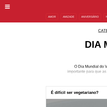
AMOR
AMIZADE
ANIVERSÁRIO
DESCULPAS
MENSAGENS E FRASES
CAT
DIA
O Dia Mundial do V
importante para que as
são submetidos ant
alimentar de carnes de
inúmeras mensagens p
informar sobre vegetar
É difícil ser vegetariano?