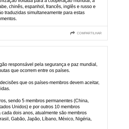
anização voltada para a cooperação mundial, a
abe, chinês, espanhol, francês, inglês e russo e
são traduzidas simultaneamente para estas
umentos.
COMPARTILHAR
gão responsável pela segurança e paz mundial,
sputas que ocorrem entre os países.
 decisões que os países-membros devem aceitar,
idas.
os, sendo 5 membros permanentes (China,
tados Unidos) e por outros 10 membros
á cada dois anos, atualmente são membros
rasil, Gabão, Japão, Líbano, México, Nigéria,