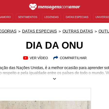
NAMORO
SENTIMENTOS
LEGENDAS
DATAS ESPECIAIS
UNIVERSO
MENSAGENS DE ANIVERSÁRIO
ENTRETENIMENTO
FAMOSOS
BÍBLIA
EGORIAS
DATAS ESPECIAIS
OUTRAS DATAS
OUT
DIA DA ONU
VER VÍDEO
COMPARTILHAR
ção das Nações Unidas, é a melhor ocasião para aprender so
o respeito e pela igualdade entre os países de todo o mundo.
diferentes tipos de conflitos internacionais, além de lutar pela
 sobre as funções da Organização das Nações Unidas, descubra
essoas que você conhece todo o conhecimento que adquirir nes
ar o Dia da ONU com muito respeito e com muitas informaçõe
instituição!