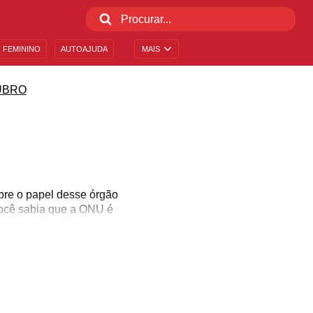
 FEMININO
AUTOAJUDA
MAIS
UBRO
bre o papel desse órgão
 Você sabia que a ONU é
 preservação do meio
 por que ela foi criada
se processo. Mostre por
s confiáveis sobre a