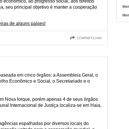
o econômico, ao progresso social, aos direitos
, seu principal objetivo é manter a cooperação
Men
Men
iras de alguns países!
COMPARTILHAR
 baseada em cinco órgãos: a Assembleia Geral, o
lho Econômico e Social, o Secretariado e o
em Nova Iorque, porém apenas 4 de seus órgãos
bunal Internacional de Justiça localiza-se em Haia,
gências espalhadas por diversos locais do