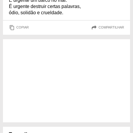
É urgente um barco no mar.
É urgente destruir certas palavras,
ódio, solidão e crueldade.
COPIAR
COMPARTILHAR