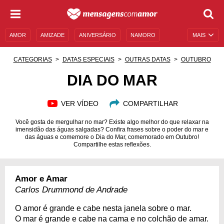
AMOR
AMIZADE
ANIVERSÁRIO
NAMORO
MAIS
SENTIMENTOS
LEGENDAS
DATAS ESPECIAIS
CATEGORIAS
DATAS ESPECIAIS
OUTRAS DATAS
OUTUBRO
UNIVERSO FEMININO
AUTOAJUDA
DESCULPAS
DIA DO MAR
MENSAGENS E FRASES
MENSAGENS DE ANIVERSÁRIO
VER VÍDEO
COMPARTILHAR
ENTRETENIMENTO
FAMOSOS
BÍBLIA
Você gosta de mergulhar no mar? Existe algo melhor do que relaxar na
imensidão das águas salgadas? Confira frases sobre o poder do mar e
das águas e comemore o Dia do Mar, comemorado em Outubro!
Compartilhe estas reflexões.
Amor e Amar
Carlos Drummond de Andrade
O amor é grande e cabe nesta janela sobre o mar.
O mar é grande e cabe na cama e no colchão de amar.