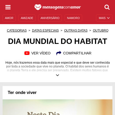
AMOR
AMIZADE
ANIVERSÁRIO
NAMORO
MAIS
SENTIMENTOS
LEGENDAS
DATAS ESPECIAIS
CATEGORIAS
DATAS ESPECIAIS
OUTRAS DATAS
OUTUBRO
UNIVERSO FEMININO
AUTOAJUDA
DESCULPAS
DIA MUNDIAL DO HABITAT
MENSAGENS E FRASES
MENSAGENS DE ANIVERSÁRIO
VER VÍDEO
COMPARTILHAR
ENTRETENIMENTO
FAMOSOS
BÍBLIA
Hoje, nós trazemos essa data mais que especial e que deve ser conhecida
por toda a sociedade que vive no planeta. O habitat dos seres humanos é
o planeta Terra e ele precisa ser preservado. Existem muitos fatores que
impedem muitas pessoas de terem uma casa e acesso às necessidades
básicas de vida e isso é algo que diz respeito a todos nós. Devemos
buscar melhorias para todas as pessoas e para o ambiente que
habitamos. Reflita sobre o Dia Mundial do Habitat que será comemorado
no dia 05/10 e busque se conscientizar para ajudar a quem precisa e o
Ter onde viver
planeta a ser um lugar melhor de se viver.