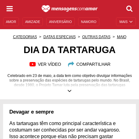
AMOR
AMIZADE
ANIVERSÁRIO
NAMORO
MAIS
SENTIMENTOS
LEGENDAS
DATAS ESPECIAIS
CATEGORIAS
DATAS ESPECIAIS
OUTRAS DATAS
MAIO
UNIVERSO FEMININO
AUTOAJUDA
DESCULPAS
DIA DA TARTARUGA
MENSAGENS E FRASES
MENSAGENS DE ANIVERSÁRIO
VER VÍDEO
COMPARTILHAR
ENTRETENIMENTO
FAMOSOS
BÍBLIA
Celebrado em 23 de maio, a data tem como objetivo divulgar informações
sobre a preservação das espécies de tartarugas pelo mundo. No Brasil,
desde 1980, o Projeto Tamar luta pela preservação das tartarugas
marinhas ameaçadas de extinção. Comemore o dia desse animal tão
amado!
Devagar e sempre
As tartarugas têm como principal característica e
costumam ser conhecidas por ser andar vagaroso.
Isso acontece porque elas não precisam gastar