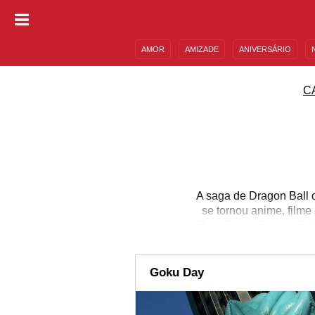
AMOR
AMIZADE
ANIVERSÁRIO
DESCULPAS
MENSAGENS E FRASES
C
A saga de Dragon Ball 
se tornou anime, filme
Dragão (as Dragon Ball
sayajin - uma poderosa 
comemoração à históri
celebrado em 09 de mai
Goku Day