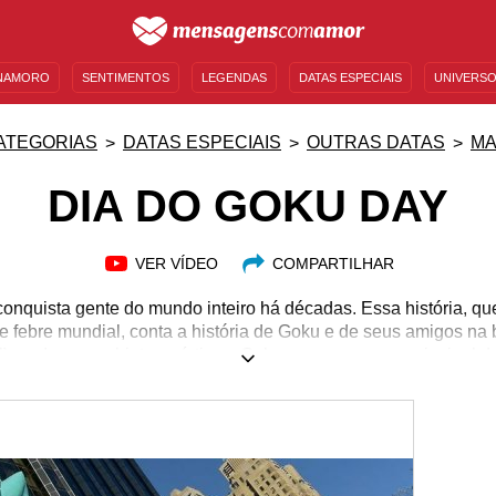
NAMORO
SENTIMENTOS
LEGENDAS
DATAS ESPECIAIS
UNIVERSO
MENSAGENS DE ANIVERSÁRIO
ENTRETENIMENTO
FAMOSOS
BÍBLIA
ATEGORIAS
DATAS ESPECIAIS
OUTRAS DATAS
MA
DIA DO GOKU DAY
VER VÍDEO
COMPARTILHAR
conquista gente do mundo inteiro há décadas. Essa história, 
 e febre mundial, conta a história de Goku e de seus amigos na
), poderosos objetos místicos. Goku, o personagem principal d
raça guerreira. Goku também é o defensor da Terra nesta gran
a que fez parte da infância e da adolescência de tanta gente, 
o. Conheça mais sobre esse dia e sobre o enredo de Dragon B