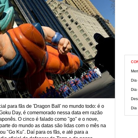
CO
Men
Dia
Dia
Des
al para fãs de 'Dragon Ball' no mundo todo: é o
Dia
 Goku Day, é comemorado nessa data em razão
ponês. O cinco é falado como "go" e o nove,
parte do mundo as datas são lidas com o mês na
 ou "Go Ku". Daí para os fãs, e até para a