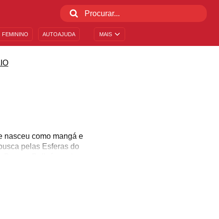
 FEMININO
AUTOAJUDA
MAIS
IO
que nasceu como mangá e
 busca pelas Esferas do
e Dragon Ball, é um dos
de saga de aventuras. Em
foi criado o Goku Day,
all, e venha comemorar!