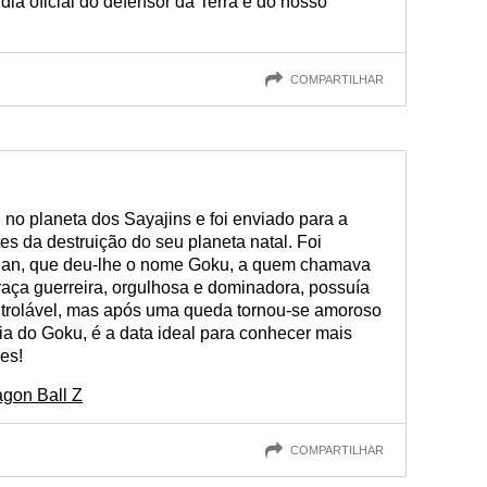
 dia oficial do defensor da Terra e do nosso
COMPARTILHAR
o planeta dos Sayajins e foi enviado para a
es da destruição do seu planeta natal. Foi
han, que deu-lhe o nome Goku, a quem chamava
raça guerreira, orgulhosa e dominadora, possuía
ntrolável, mas após uma queda tornou-se amoroso
ia do Goku, é a data ideal para conhecer mais
es!
agon Ball Z
COMPARTILHAR