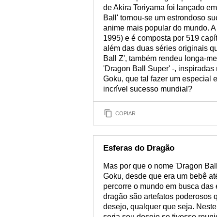
de Akira Toriyama foi lançado e
Ball' tornou-se um estrondoso s
anime mais popular do mundo. A 
1995) e é composta por 519 capít
além das duas séries originais 
Ball Z', também rendeu longa-met
'Dragon Ball Super' -, inspiradas 
Goku, que tal fazer um especial e
incrível sucesso mundial?
COPIAR
Esferas do Dragão
Mas por que o nome 'Dragon Bal
Goku, desde que era um bebê até
percorre o mundo em busca das es
dragão são artefatos poderosos 
desejo, qualquer que seja. Nest
seria seu desejo se tivesse reun