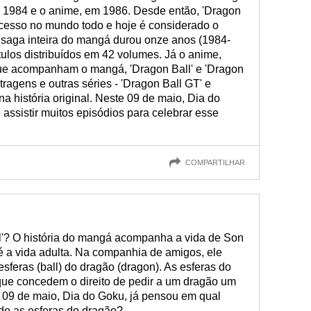
m 1984 e o anime, em 1986. Desde então, 'Dragon
ucesso no mundo todo e hoje é considerado o
saga inteira do mangá durou onze anos (1984-
ulos distribuídos em 42 volumes. Já o anime,
que acompanham o mangá, 'Dragon Ball' e 'Dragon
ragens e outras séries - 'Dragon Ball GT' e
na história original. Neste 09 de maio, Dia do
 assistir muitos episódios para celebrar esse
COMPARTILHAR
l'? O história do mangá acompanha a vida de Son
 a vida adulta. Na companhia de amigos, ele
feras (ball) do dragão (dragon). As esferas do
que concedem o direito de pedir a um dragão um
e 09 de maio, Dia do Goku, já pensou em qual
ido as esferas do dragão?