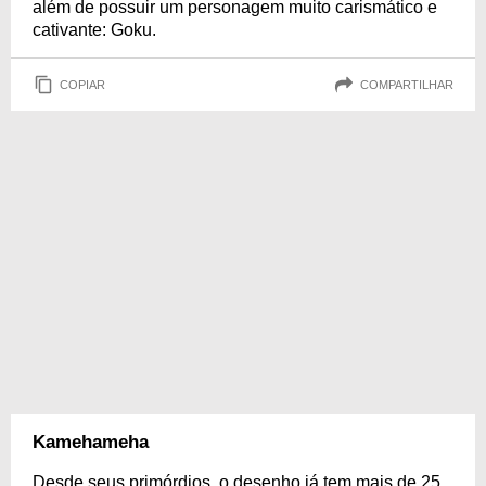
além de possuir um personagem muito carismático e
cativante: Goku.
COPIAR
COMPARTILHAR
Kamehameha
Desde seus primórdios, o desenho já tem mais de 25