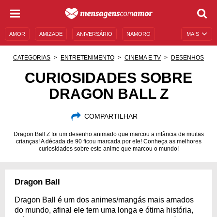
AMOR
AMIZADE
ANIVERSÁRIO
NAMORO
MAIS
SENTIMENTOS
LEGENDAS
DATAS ESPECIAIS
CATEGORIAS
ENTRETENIMENTO
CINEMA E TV
DESENHOS
UNIVERSO FEMININO
AUTOAJUDA
DESCULPAS
CURIOSIDADES SOBRE
DRAGON BALL Z
MENSAGENS E FRASES
MENSAGENS DE ANIVERSÁRIO
ENTRETENIMENTO
FAMOSOS
BÍBLIA
COMPARTILHAR
Dragon Ball Z foi um desenho animado que marcou a infância de muitas
crianças! A década de 90 ficou marcada por ele! Conheça as melhores
curiosidades sobre este anime que marcou o mundo!
Dragon Ball
Dragon Ball é um dos animes/mangás mais amados
do mundo, afinal ele tem uma longa e ótima história,