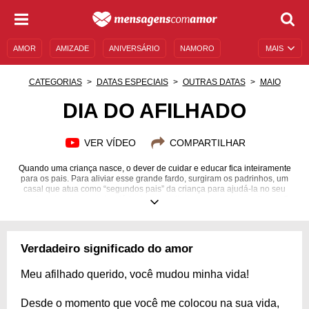
AMOR
AMIZADE
ANIVERSÁRIO
NAMORO
MAIS
SENTIMENTOS
LEGENDAS
DATAS ESPECIAIS
CATEGORIAS
DATAS ESPECIAIS
OUTRAS DATAS
MAIO
UNIVERSO FEMININO
AUTOAJUDA
DESCULPAS
DIA DO AFILHADO
MENSAGENS E FRASES
MENSAGENS DE ANIVERSÁRIO
VER VÍDEO
COMPARTILHAR
ENTRETENIMENTO
FAMOSOS
BÍBLIA
Quando uma criança nasce, o dever de cuidar e educar fica inteiramente
para os pais. Para aliviar esse grande fardo, surgiram os padrinhos, um
casal que atua como “segundos pais” da criança para ajudá-la no seu
crescimento, mas sem desviá-la dos preceitos e normas dos genitores. Os
afilhados são uma bênção na vida de seus padrinhos, verdadeiros anjos
que vieram para ensinar e colorir sua vida. Sem dúvida, é uma grande
responsabilidade, mas o carinho e o laço criados se encarregam de deixar
tudo mais leve. Em 21 de maio celebra-se o Dia do Afilhado no Brasil. Se
Verdadeiro significado do amor
você tem um(a), não deixe de mandar uma mensagem especial a ele(a).
Inspire-se em nossos emocionantes recados e declare seu amor!
Meu afilhado querido, você mudou minha vida!
Desde o momento que você me colocou na sua vida,