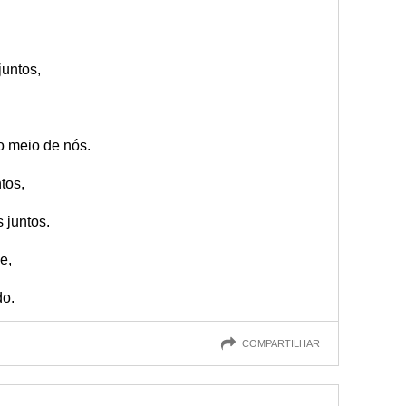
juntos,
o meio de nós.
tos,
 juntos.
e,
do.
COMPARTILHAR