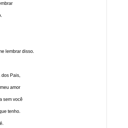
embrar
.
me lembrar disso.
dos Pais,
o meu amor
da sem você
que tenho.
é.