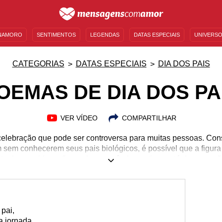
NAMORO
SENTIMENTOS
LEGENDAS
DATAS ESPECIAIS
UNIVERSO
MENSAGENS DE ANIVERSÁRIO
ENTRETENIMENTO
FAMOSOS
BÍBLIA
CATEGORIAS
DATAS ESPECIAIS
DIA DOS PAIS
OEMAS DE DIA DOS PA
VER VÍDEO
COMPARTILHAR
elebração que pode ser controversa para muitas pessoas. Con
 sem conhecerem seus pais biológicos, é possível que a figura
tenha surgido na figura de um avô, de um tio ou até de uma 
Pais ainda é tempo de celebrar. O carinho, o amor, a atenção
tar presentes no relacionamento com os filhos, e pai é quem os
 essa figura é com poemas. Use os melhores para felicitar que
na sua vida!
pai,
a jornada,