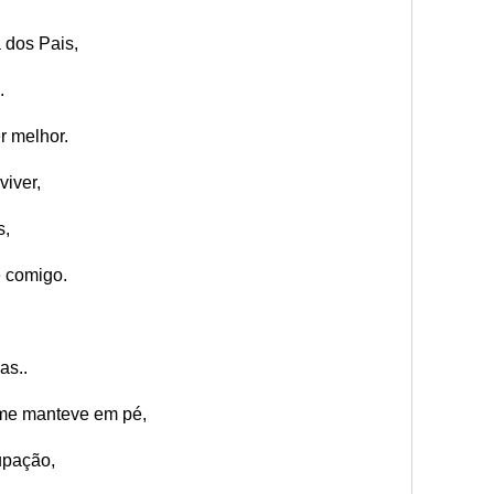
dos Pais,
.
r melhor.
viver,
s,
e comigo.
as..
ê me manteve em pé,
upação,