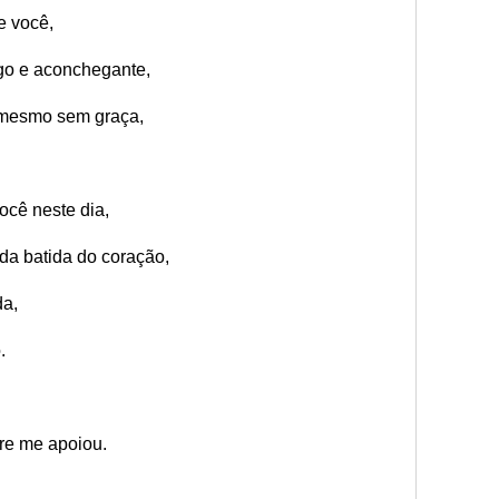
e você,
ngo e aconchegante,
, mesmo sem graça,
ocê neste dia,
da batida do coração,
da,
.
e me apoiou.