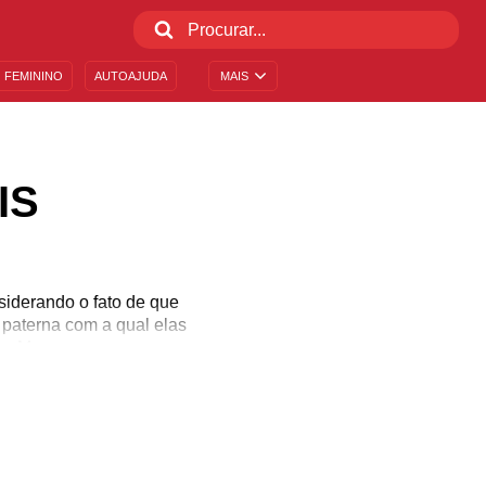
 FEMININO
AUTOAJUDA
MAIS
IS
siderando o fato de que
 paterna com a qual elas
mãe. Mesmo para essas
 e a compreensão são
 pratica. A maneira mais
m assume o papel de pai