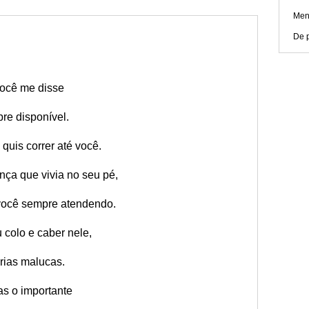
Men
De p
você me disse
re disponível.
 quis correr até você.
nça que vivia no seu pé,
 você sempre atendendo.
 colo e caber nele,
rias malucas.
as o importante