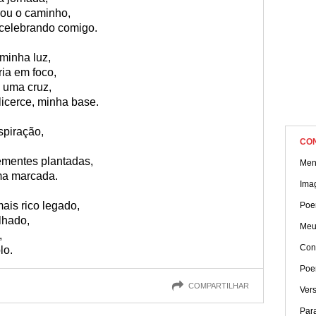
ou o caminho,
a celebrando comigo.
minha luz,
ia em foco,
 uma cruz,
licerce, minha base.
spiração,
CO
ementes plantadas,
Mens
ma marcada.
Ima
ais rico legado,
Poe
lhado,
Meu
,
Con
lo.
Poe
COMPARTILHAR
Ver
Para