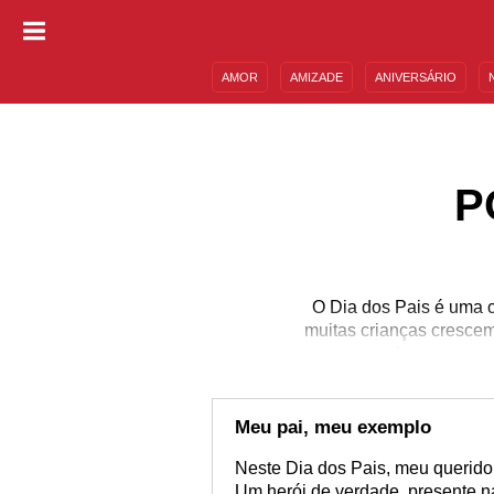
AMOR
AMIZADE
ANIVERSÁRIO
DESCULPAS
MENSAGENS E FRASES
P
O Dia dos Pais é uma c
muitas crianças crescem
mais tenham contato 
pessoas, o Dia dos 
princípios que devem es
criativa de homenagear
Meu pai, meu exemplo
Neste Dia dos Pais, meu querido 
Um herói de verdade, presente n