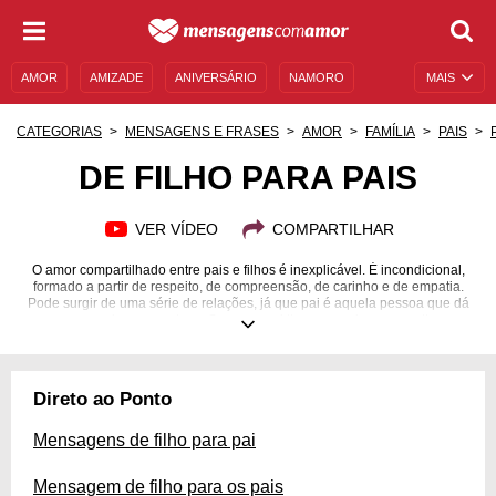
AMOR
AMIZADE
ANIVERSÁRIO
NAMORO
MAIS
SENTIMENTOS
LEGENDAS
DATAS ESPECIAIS
CATEGORIAS
MENSAGENS E FRASES
AMOR
FAMÍLIA
PAIS
UNIVERSO FEMININO
AUTOAJUDA
DESCULPAS
DE FILHO PARA PAIS
MENSAGENS E FRASES
MENSAGENS DE ANIVERSÁRIO
VER VÍDEO
COMPARTILHAR
ENTRETENIMENTO
FAMOSOS
BÍBLIA
O amor compartilhado entre pais e filhos é inexplicável. É incondicional,
formado a partir de respeito, de compreensão, de carinho e de empatia.
Pode surgir de uma série de relações, já que pai é aquela pessoa que dá
amor, que cria e que educa. Se o seu pai lhe proporciona as melhores
sensações, mesmo que vocês discutam de vez em quando, permita que
ele saiba do quanto você o ama. As mensagens de filho para pais vão
ajudá-la a fazer isso, e você vai perceber que pode arrancar muitas
lágrimas de alegria dos olhos que tanto te admiram. Faça esse gesto pelo
Direto ao Ponto
seu pai e se aproxime dele, criando uma relação verdadeira e duradoura!
Mensagens de filho para pai
Mensagem de filho para os pais