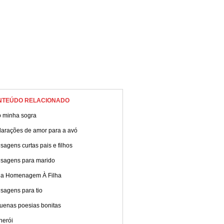
NTEÚDO RELACIONADO
 minha sogra
larações de amor para a avó
agens curtas pais e filhos
sagens para marido
da Homenagem À Filha
sagens para tio
uenas poesias bonitas
herói