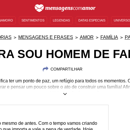
NAMORO
SENTIMENTOS
LEGENDAS
DATAS ESPECIAIS
UNIVERSO
MENSAGENS DE ANIVERSÁRIO
ENTRETENIMENTO
FAMOSOS
BÍBLIA
RIAS
MENSAGENS E FRASES
AMOR
FAMÍLIA
PA
RA SOU HOMEM DE FAM
COMPARTILHAR
nifica ter um ponto de paz, um refúgio para todos os momentos.
irar e pensar um pouco sobre o ato de construir uma família! Af
responsabilidade, não é mesmo?
o mesmo de antes. Com o tempo vamos criando
 que importa e vale a pena de verdade. Hoje,