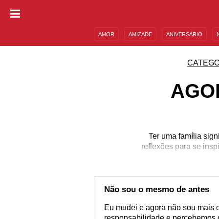
AMOR
AMIZADE
ANIVERSÁRIO
DESCULPAS
MENSAGENS E FRASES
CATEGO
AGO
Ter uma família sig
reflexões para se insp
Não sou o mesmo de antes
Eu mudei e agora não sou mais 
responsabilidade e percebemos o