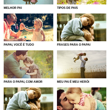
MELHOR PAI
TIPOS DE PAIS
PAPAI, VOCÊ É TUDO
FRASES PARA O PAPAI
PARA O PAPAI, COM AMOR
MEU PAI É MEU HERÓI