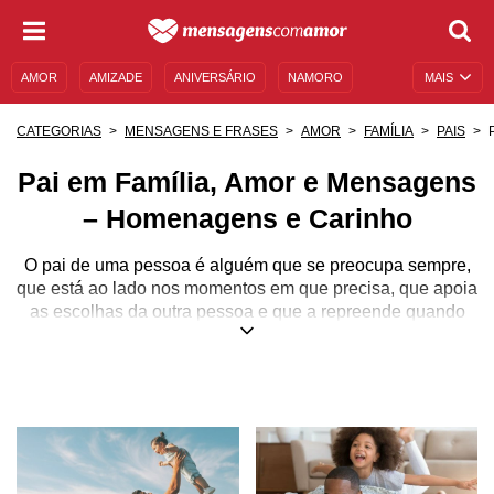
AMOR
AMIZADE
ANIVERSÁRIO
NAMORO
MAIS
SENTIMENTOS
LEGENDAS
DATAS ESPECIAIS
CATEGORIAS
MENSAGENS E FRASES
AMOR
FAMÍLIA
PAIS
UNIVERSO FEMININO
AUTOAJUDA
DESCULPAS
Pai em Família, Amor e Mensagens
MENSAGENS E FRASES
MENSAGENS DE ANIVERSÁRIO
– Homenagens e Carinho
ENTRETENIMENTO
FAMOSOS
BÍBLIA
O pai de uma pessoa é alguém que se preocupa sempre,
que está ao lado nos momentos em que precisa, que apoia
as escolhas da outra pessoa e que a repreende quando
necessário. Nem todos os pais moram perto dos filhos e
das filhas, assim como nem todos os pais são de sangue.
Um pai pode ser também um tio, um avô, um irmão ou até
uma mãe. O que caracteriza alguém como pai é o conjunto
de atitudes que uma pessoa toma em prol dos filhos e das
filhas. É por isso que esses pais merecem uma mensagem