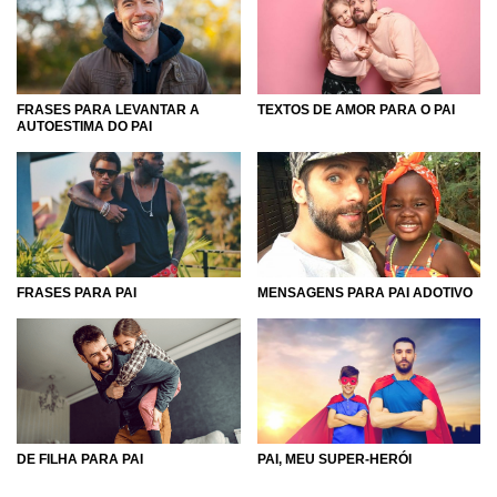
evoluindo e crescendo juntos. Inclua o nome do seu pai
(ou um apelido carinhoso que ele tenha) no começo ou no
final da mensagem que você escolher, para dar um toque
ainda mais personalizado e especial.
FRASES PARA LEVANTAR A
TEXTOS DE AMOR PARA O PAI
AUTOESTIMA DO PAI
Descubra todas as formas de enaltecer e valorizar o seu
pai com o conteúdo que preparamos, afinal você quer que
o seu pai sinta que essa mensagem foi feita especialmente
para ele! Use essa categoria para expor os seus melhores
sentimentos, compartilhando o amor que você sente pelo
seu pai!
FRASES PARA PAI
MENSAGENS PARA PAI ADOTIVO
DE FILHA PARA PAI
PAI, MEU SUPER-HERÓI