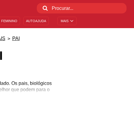
 FEMININO
AUTOAJUDA
MAIS
IS
PAI
I
dado. Os pais, biológicos
melhor que podem para o
as origens.