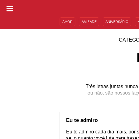
AMOR
AMIZADE
ANIVERSÁRIO
DESCULPAS
MENSAGENS E FRASES
CATEGO
Três letras juntas nunca
ou não, são nossos laç
nosso cres
Eu te admiro
Eu te admiro cada dia mais, por s
sei o quanto você luta para traze