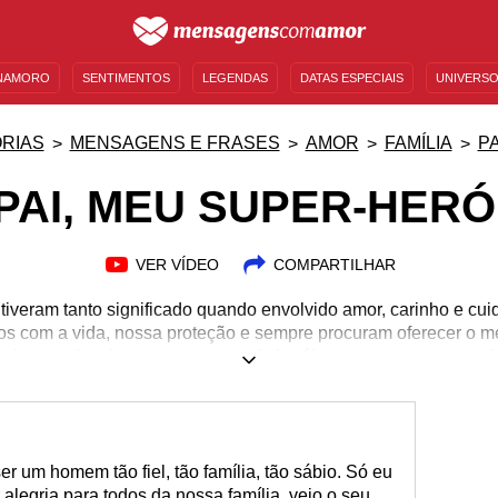
NAMORO
SENTIMENTOS
LEGENDAS
DATAS ESPECIAIS
UNIVERSO
MENSAGENS DE ANIVERSÁRIO
ENTRETENIMENTO
FAMOSOS
BÍBLIA
RIAS
MENSAGENS E FRASES
AMOR
FAMÍLIA
PA
PAI, MEU SUPER-HERÓ
VER VÍDEO
COMPARTILHAR
 tiveram tanto significado quando envolvido amor, carinho e cui
os com a vida, nossa proteção e sempre procuram oferecer o 
cimento. Inspire-se no seu grande herói e nunca se esqueça d
er um homem tão fiel, tão família, tão sábio. Só eu
r alegria para todos da nossa família, vejo o seu