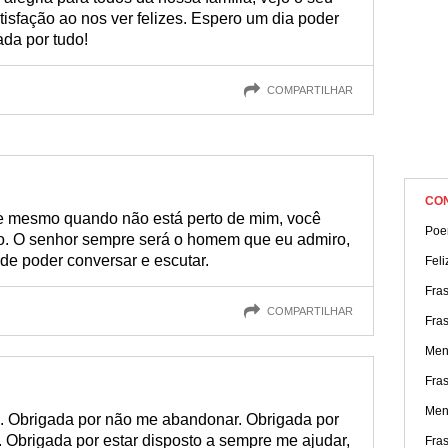
tisfação ao nos ver felizes. Espero um dia poder
ada por tudo!
COMPARTILHAR
CO
ue mesmo quando não está perto de mim, você
Poe
lo. O senhor sempre será o homem que eu admiro,
de poder conversar e escutar.
Feli
Fra
COMPARTILHAR
Fra
Mens
Fra
Mens
m. Obrigada por não me abandonar. Obrigada por
. Obrigada por estar disposto a sempre me ajudar,
Fra