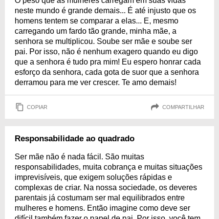
O peso que as mulheres carregam em suas vidas
neste mundo é grande demais... É até injusto que os
homens tentem se comparar a elas... E, mesmo
carregando um fardo tão grande, minha mãe, a
senhora se multiplicou. Soube ser mãe e soube ser
pai. Por isso, não é nenhum exagero quando eu digo
que a senhora é tudo pra mim! Eu espero honrar cada
esforço da senhora, cada gota de suor que a senhora
derramou para me ver crescer. Te amo demais!
COPIAR
COMPARTILHAR
Responsabilidade ao quadrado
Ser mãe não é nada fácil. São muitas
responsabilidades, muita cobrança e muitas situações
imprevisíveis, que exigem soluções rápidas e
complexas de criar. Na nossa sociedade, os deveres
parentais já costumam ser mal equilibrados entre
mulheres e homens. Então imagine como deve ser
difícil também fazer o papel de pai. Por isso, você tem