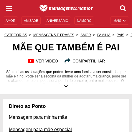
AMOR
AMIZADE
ANIVERSÁRIO
NAMORO
MAIS
SENTIMENTOS
LEGENDAS
DATAS ESPECIAIS
CATEGORIAS
MENSAGENS E FRASES
AMOR
FAMÍLIA
PAIS
UNIVERSO FEMININO
AUTOAJUDA
DESCULPAS
MÃE QUE TAMBÉM É PAI
MENSAGENS E FRASES
MENSAGENS DE ANIVERSÁRIO
VER VÍDEO
COMPARTILHAR
ENTRETENIMENTO
FAMOSOS
BÍBLIA
São muitas as situações que podem levar uma família a ser constituída por
mãe e filho. Pode ser a escolha da mulher de adotar uma criança, pode ser
o abandono do pai, pode ser a perda do parceiro, entre muitos outros. O
que levou à constituição da família não é tão importante quanto a família
em si. É por isso que, se você tem uma mãe que também é pai, deve
mostrar a ela todo o amor que emana do seu coração. Faça sua mãe ter
certeza de que ela é a melhor família para você dizendo tudo aquilo que
está dentro de você, mas que nunca teve a oportunidade de sair. Envie
Direto ao Ponto
mensagens de amor, carinho e respeito para essa mulher que sempre
pensa no seu melhor!
Mensagem para minha mãe
Mensagem para mãe especial