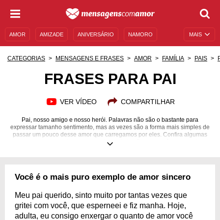
AMOR
AMIZADE
ANIVERSÁRIO
NAMORO
MAIS
SENTIMENTOS
LEGENDAS
DATAS ESPECIAIS
CATEGORIAS
MENSAGENS E FRASES
AMOR
FAMÍLIA
PAIS
UNIVERSO FEMININO
AUTOAJUDA
DESCULPAS
FRASES PARA PAI
MENSAGENS E FRASES
MENSAGENS DE ANIVERSÁRIO
VER VÍDEO
COMPARTILHAR
ENTRETENIMENTO
FAMOSOS
BÍBLIA
Pai, nosso amigo e nosso herói. Palavras não são o bastante para
expressar tamanho sentimento, mas as vezes são a forma mais simples de
passar um pouco desse amor que carregamos por eles. Confira algumas
mensagens para demonstrar toda a admiração que você tem por ele.
Você é o mais puro exemplo de amor sincero
Meu pai querido, sinto muito por tantas vezes que
gritei com você, que esperneei e fiz manha. Hoje,
adulta, eu consigo enxergar o quanto de amor você