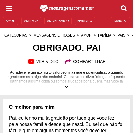
AMOR
AMIZADE
ANIVERSÁRIO
NAMORO
MAIS
SENTIMENTOS
LEGENDAS
DATAS ESPECIAIS
CATEGORIAS
MENSAGENS E FRASES
AMOR
FAMÍLIA
PAIS
UNIVERSO FEMININO
AUTOAJUDA
DESCULPAS
OBRIGADO, PAI
MENSAGENS E FRASES
MENSAGENS DE ANIVERSÁRIO
VER VÍDEO
COMPARTILHAR
ENTRETENIMENTO
FAMOSOS
BÍBLIA
Agradecer é um ato muito valoroso, mas que é potencializado quando
agradecemos a algo não material. Costumamos dizer "obrigado" quando
ganhamos alguma coisa ou somos ajudados por alguém, mas você já
agradeceu simplesmente pela presença de uma pessoa na sua vida? No
Dia dos Pais, no lugar de presentes, você já agradeceu ao seu pai por ele
ser quem é e por cuidar de você como um super-herói? Sabemos que, na
correria dos dias, acabamos passando por cima de atitudes simples como
essa, mas tire um tempinho do seu dia para demonstrar a gratidão que
O melhor para mim
você sente pelo seu herói sem capa. Diga "obrigado, pai" e demonstre os
seus sentimentos por ele. Com certeza ele vai se emocionar.
Pai, eu tenho muita gratidão por tudo que você fez
pela nossa família desde que nasci. Eu sei que não foi
fácil e que em alguns momentos você deve ter