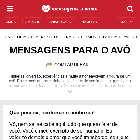
AMOR
AMIZADE
ANIVERSÁRIO
NAMORO
MAIS
SENTIMENTOS
LEGENDAS
DATAS ESPECIAIS
CATEGORIAS
MENSAGENS E FRASES
AMOR
FAMÍLIA
AVÓS
UNIVERSO FEMININO
AUTOAJUDA
DESCULPAS
MENSAGENS PARA O AVÔ
MENSAGENS E FRASES
MENSAGENS DE ANIVERSÁRIO
COMPARTILHAR
ENTRETENIMENTO
FAMOSOS
BÍBLIA
Histórias, diversão, experiências e muito amor envolvem a figura de um
avô. Envie mensagens carinhosas e cheias de sentimento a quem tanto
fez por você e por toda a família. O que sentimos pelas pessoas da nossa
vida deve ser demonstrado ainda em vida!
Que pessoa, senhoras e senhores!
Vô, nem sei se cabe aqui tudo que quero falar de
você. Você é meu exemplo de ser humano. Eu
valorizo demais o amor que você transborda, seu jeito