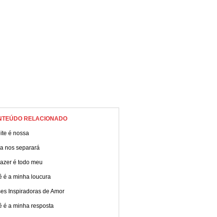
NTEÚDO RELACIONADO
ite é nossa
a nos separará
razer é todo meu
ê é a minha loucura
ses Inspiradoras de Amor
ê é a minha resposta