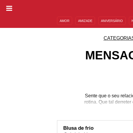
AMOR
AMIZADE
ANIVERSÁRIO
DESCULPAS
MENSAGENS E FRASES
CATEGORIA
MENSAG
Sente que o seu relac
rotina. Que tal derre
Blusa de frio