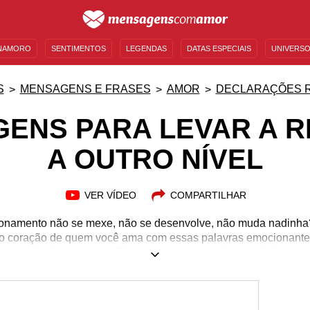
NAMORO
SENTIMENTOS
LEGENDAS
DATAS ESPECIAIS
UNIVERSO
MENSAGENS DE ANIVERSÁRIO
ENTRETENIMENTO
FAMOSOS
BÍBLIA
S
MENSAGENS E FRASES
AMOR
DECLARAÇÕES 
ENS PARA LEVAR A 
A OUTRO NÍVEL
VER VÍDEO
COMPARTILHAR
ionamento não se mexe, não se desenvolve, não muda nadinha
ter o coração de quem você ama com essas palavras emocionan
primeiro passo, então que esse passo seja o carinho.