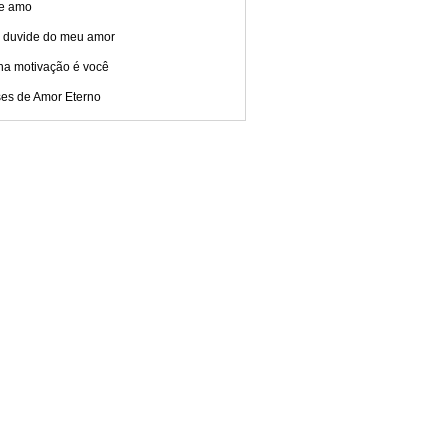
te amo
 duvide do meu amor
ha motivação é você
ses de Amor Eterno