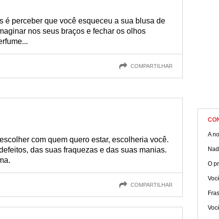
s é perceber que você esqueceu a sua blusa de
imaginar nos seus braços e fechar os olhos
erfume...
COMPARTILHAR
CO
A no
escolher com quem quero estar, escolheria você.
defeitos, das suas fraquezas e das suas manias.
Nad
ma.
O p
Voc
COMPARTILHAR
Fra
Voc