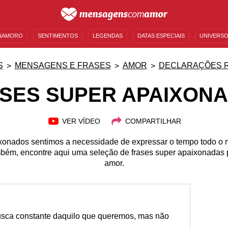
NAMORO
SENTIMENTOS
LEGENDAS
DATAS ESPECIAIS
UNIVERSO
MENSAGENS DE ANIVERSÁRIO
ENTRETENIMENTO
FAMOSOS
BÍBLIA
S
MENSAGENS E FRASES
AMOR
DECLARAÇÕES 
SES SUPER APAIXON
VER VÍDEO
COMPARTILHAR
onados sentimos a necessidade de expressar o tempo todo o n
bém, encontre aqui uma seleção de frases super apaixonadas 
amor.
usca constante daquilo que queremos, mas não