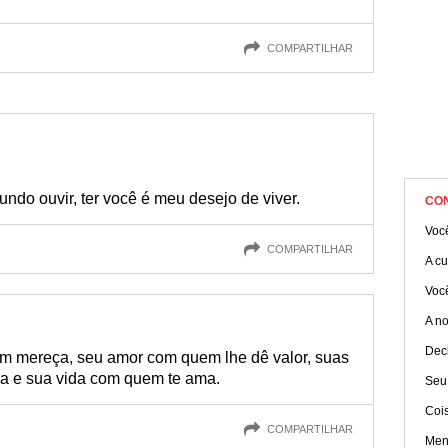
COMPARTILHAR
undo ouvir, ter você é meu desejo de viver.
CO
Você
COMPARTILHAR
A cu
Você
A no
Dec
em mereça, seu amor com quem lhe dê valor, suas
a e sua vida com quem te ama.
Seu
Coi
COMPARTILHAR
Men