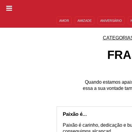
AMOR
AMIZADE
ANIVERSÁRIO
DESCULPAS
MENSAGENS E FRASES
CATEGORIA
FRA
Quando estamos apaix
essa a sua vontade tam
Paixão é...
Paixão é carinho, dedicação e b
conseguimos alcançar!