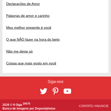
Declarações de Amor
Palavras de amor e carinho
Meu melhor presente é você
O que NÃO fazer na hora do beijo
Não me deixe só
Coisas que mais gosto em você
Siga-nos
20575
2026 © 9 Giga
CONTATO
/
ANUNCIE
Banco de imagens por
Depositphotos