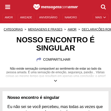
AMOR
AMIZADE
ANIVERSÁRIO
NAMORO
MAIS
SENTIMENTOS
LEGENDAS
DATAS ESPECIAIS
CATEGORIAS
MENSAGENS E FRASES
AMOR
DECLARAÇÕES RO
UNIVERSO FEMININO
AUTOAJUDA
DESCULPAS
NOSSO ENCONTRO É
SINGULAR
MENSAGENS E FRASES
MENSAGENS DE ANIVERSÁRIO
ENTRETENIMENTO
FAMOSOS
BÍBLIA
COMPARTILHAR
Não existe sensação comparável ao sentimento de estar ao lado da
pessoa amada. É uma sensação de emoção, segurança, paixão... Várias
coisas ao mesmo tempo que resultam em apenas uma conclusão: o amor!
Aproveite cada momento curtindo esse sentimento maravilhoso!
Nosso encontro é singular
Eu não sei se você percebeu, mas todas as vezes que