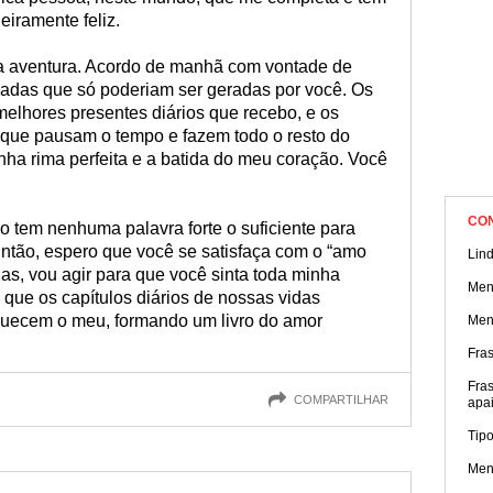
iramente feliz.
a aventura. Acordo de manhã com vontade de
isadas que só poderiam ser geradas por você. Os
elhores presentes diários que recebo, e os
 que pausam o tempo e fazem todo o resto do
ha rima perfeita e a batida do meu coração. Você
CO
ão tem nenhuma palavra forte o suficiente para
Então, espero que você se satisfaça com o “amo
Lin
ias, vou agir para que você sinta toda minha
Men
ue os capítulos diários de nossas vidas
uecem o meu, formando um livro do amor
Men
Fra
Fra
COMPARTILHAR
apa
Tip
Men