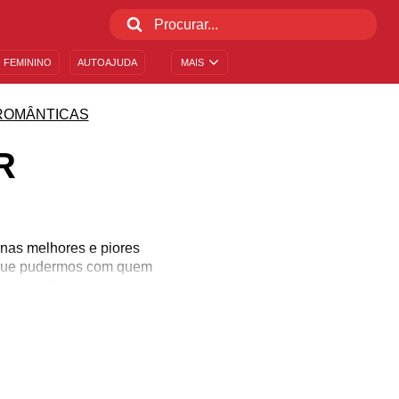
 FEMININO
AUTOAJUDA
MAIS
ROMÂNTICAS
R
nas melhores e piores
e que pudermos com quem
po para demonstrar esse
 apagar e faz com que o
que a vida pode oferecer
 para a sua cara-metade.