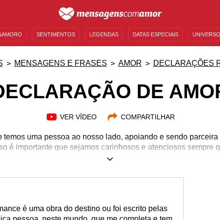
NAMORO
SENTIMENTOS
LEGENDAS
DATAS ESPECIAIS
UNIVERSO
MENSAGENS DE ANIVERSÁRIO
ENTRETENIMENTO
FAMOSOS
BÍBLIA
S
MENSAGENS E FRASES
AMOR
DECLARAÇÕES 
DECLARAÇÃO DE AMO
VER VÍDEO
COMPARTILHAR
temos uma pessoa ao nosso lado, apoiando e sendo parceira 
isso é importante que sejamos carinhosos e atenciosos sempr
as coisas do dia a dia, se você reserva um pouco do seu tem
 e fortalece a relação ainda mais. É algo que não deixa a chama
do os próximos passos. Aproveite todos os momentos incríveis 
almente ama. Confira estas mensagens de declaração de amor
ance é uma obra do destino ou foi escrito pelas
única pessoa, neste mundo, que me completa e tem