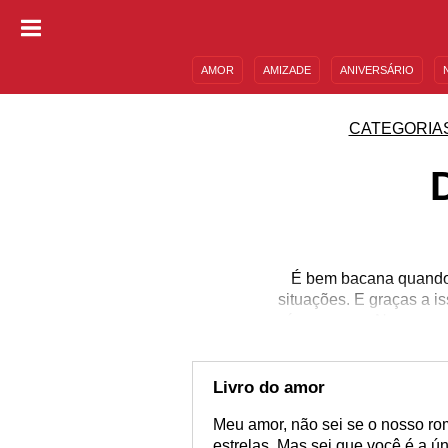
AMOR
AMIZADE
ANIVERSÁRIO
DESCULPAS
MENSAGENS E FRASES
CATEGORIA
É bem bacana quando 
situações. E graças a 
nós amamos. Nas pequen
afeto, isso te faz bem
casal vá além, planejan
ao lado de quem você re
Livro do amor
Meu amor, não sei se o nosso rom
estrelas. Mas sei que você é a 