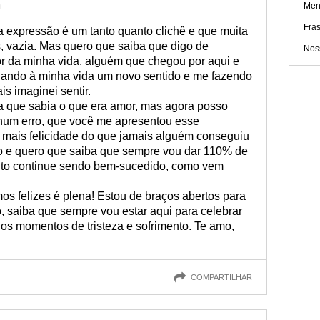
m
Men
Fra
a expressão é um tanto quanto clichê e que muita
, vazia. Mas quero que saiba que digo de
Nos
r da minha vida, alguém que chegou por aqui e
dando à minha vida um novo sentido e me fazendo
s imaginei sentir.
a que sabia o que era amor, mas agora posso
hum erro, que você me apresentou esse
a mais felicidade do que jamais alguém conseguiu
ado e quero que saiba que sempre vou dar 110% de
to continue sendo bem-sucedido, como vem
s felizes é plena! Estou de braços abertos para
, saiba que sempre vou estar aqui para celebrar
nos momentos de tristeza e sofrimento. Te amo,
COMPARTILHAR