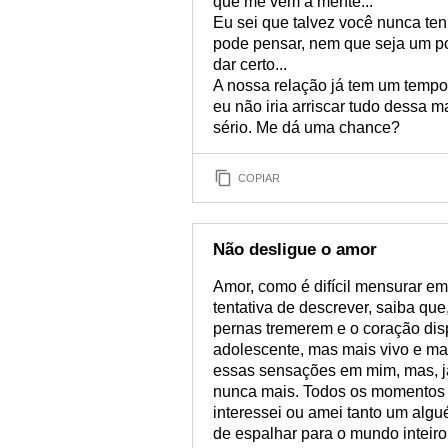
que me vem à mente...
Eu sei que talvez você nunca t
pode pensar, nem que seja um p
dar certo...
A nossa relação já tem um tempo
eu não iria arriscar tudo dessa 
sério. Me dá uma chance?
COPIAR
Não desligue o amor
Amor, como é difícil mensurar e
tentativa de descrever, saiba qu
pernas tremerem e o coração di
adolescente, mas mais vivo e ma
essas sensações em mim, mas, j
nunca mais. Todos os momentos 
interessei ou amei tanto um alg
de espalhar para o mundo inteiro