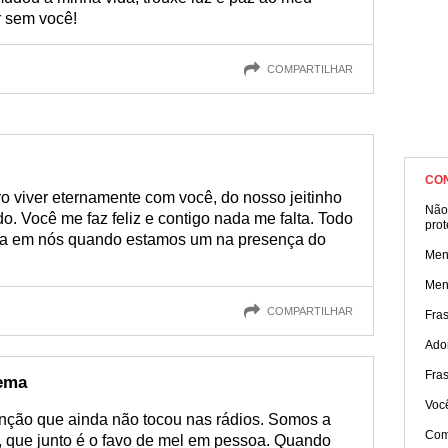
r sem você!
COMPARTILHAR
CO
o viver eternamente com você, do nosso jeitinho
Não
. Você me faz feliz e contigo nada me falta. Todo
prot
ta em nós quando estamos um na presença do
Men
Men
COMPARTILHAR
Fra
Ado
Fra
oema
Voc
nção que ainda não tocou nas rádios. Somos a
Com
 que junto é o favo de mel em pessoa. Quando