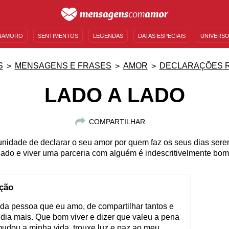
NAMORO
SENTIMENTOS
LEGENDAS
DATAS ESPECIAIS
UNIVERSO
MENSAGENS DE ANIVERSÁRIO
ENTRETENIMENTO
FAMOSOS
BÍBLIA
S
MENSAGENS E FRASES
AMOR
DECLARAÇÕES 
LADO A LADO
COMPARTILHAR
nidade de declarar o seu amor por quem faz os seus dias serem
lado e viver uma parceria com alguém é indescritivelmente bom
ação
da pessoa que eu amo, de compartilhar tantos e
 dia mais. Que bom viver e dizer que valeu a pena
udou a minha vida, trouxe luz e paz ao meu