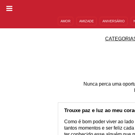
AMOR
AMIZADE
ANIVERSÁRIO
DESCULPAS
MENSAGENS E FRASES
CATEGORIA
Nunca perca uma oportu
Trouxe paz e luz ao meu cor
Como é bom poder viver ao lado 
tantos momentos e ser feliz cada
ter conhecido esse alguém que m